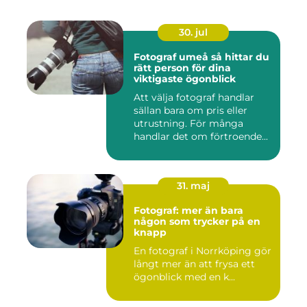
30. jul
Fotograf umeå så hittar du
rätt person för dina
viktigaste ögonblick
Att välja fotograf handlar
sällan bara om pris eller
utrustning. För många
handlar det om förtroende...
31. maj
Fotograf: mer än bara
någon som trycker på en
knapp
En fotograf i Norrköping gör
långt mer än att frysa ett
ögonblick med en k...