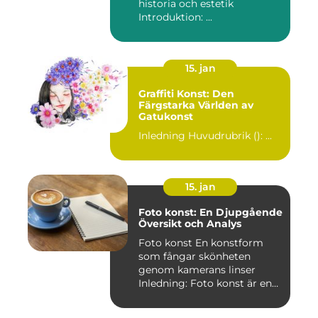
historia och estetik
Introduktion: ...
15. jan
Graffiti Konst: Den
Färgstarka Världen av
Gatukonst
Inledning Huvudrubrik (): ...
15. jan
Foto konst: En Djupgående
Översikt och Analys
Foto konst En konstform
som fångar skönheten
genom kamerans linser
Inledning: Foto konst är en
fas...