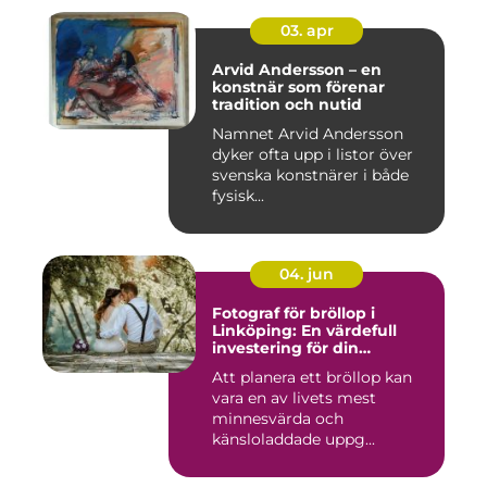
03. apr
Arvid Andersson – en
konstnär som förenar
tradition och nutid
Namnet Arvid Andersson
dyker ofta upp i listor över
svenska konstnärer i både
fysisk...
04. jun
Fotograf för bröllop i
Linköping: En värdefull
investering för din
drömdag
Att planera ett bröllop kan
vara en av livets mest
minnesvärda och
känsloladdade uppg...