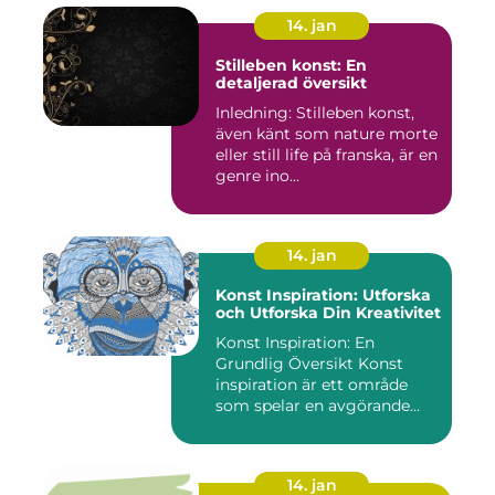
14. jan
Stilleben konst: En
detaljerad översikt
Inledning: Stilleben konst,
även känt som nature morte
eller still life på franska, är en
genre ino...
14. jan
Konst Inspiration: Utforska
och Utforska Din Kreativitet
Konst Inspiration: En
Grundlig Översikt Konst
inspiration är ett område
som spelar en avgörande
rol...
14. jan