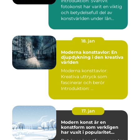
Introduktion: Svartvit
fotokonst har varit en viktig
och betydelsefull del av
konstvärlden under lån...
18. jan
Moderna konsttavlor: En
djupdykning i den kreativa
världen
Moderna konsttavlor:
Kreativa uttryck som
fascinerar och berör
Introduktion: ...
17. jan
Modern konst är en
konstform som verkligen
har vuxit i popularitet
under de senaste