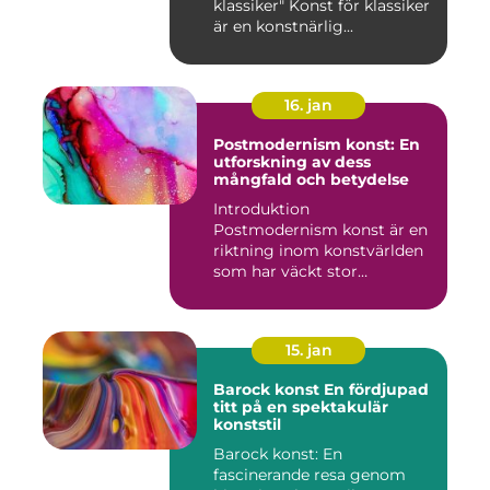
klassiker" Konst för klassiker
är en konstnärlig...
16. jan
Postmodernism konst: En
utforskning av dess
mångfald och betydelse
Introduktion
Postmodernism konst är en
riktning inom konstvärlden
som har väckt stor
uppmärksamhet o...
15. jan
Barock konst En fördjupad
titt på en spektakulär
konststil
Barock konst: En
fascinerande resa genom