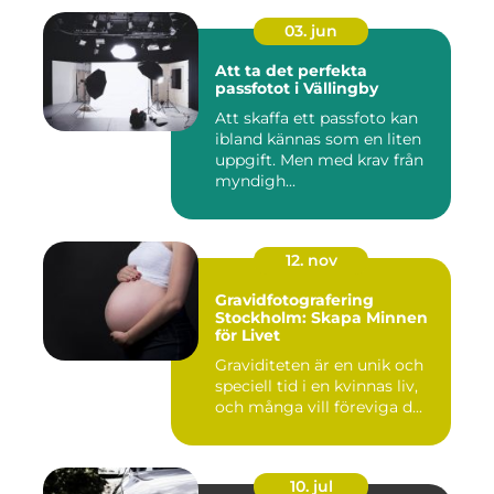
03. jun
Att ta det perfekta
passfotot i Vällingby
Att skaffa ett passfoto kan
ibland kännas som en liten
uppgift. Men med krav från
myndigh...
12. nov
Gravidfotografering
Stockholm: Skapa Minnen
för Livet
Graviditeten är en unik och
speciell tid i en kvinnas liv,
och många vill föreviga d...
10. jul