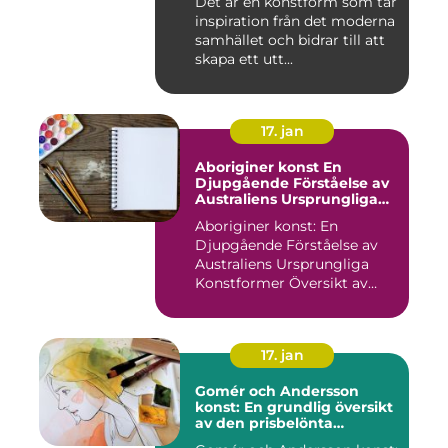
Det är en konstform som tar
decennierna
inspiration från det moderna
samhället och bidrar till att
skapa ett utt...
17. jan
Aboriginer konst En
Djupgående Förståelse av
Australiens Ursprungliga
Konstformer
Aboriginer konst: En
Djupgående Förståelse av
Australiens Ursprungliga
Konstformer Översikt av
Abo...
17. jan
Gomér och Andersson
konst: En grundlig översikt
av den prisbelönta
konstnärsduon