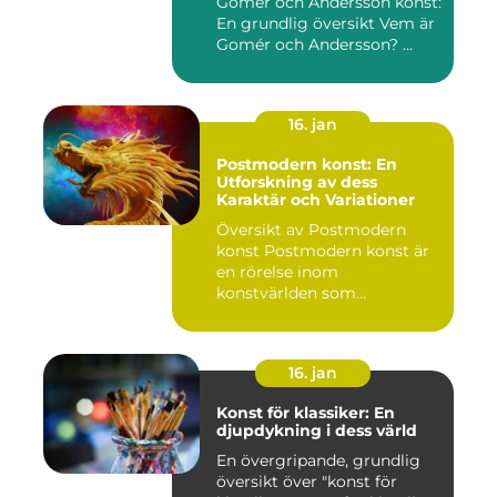
Gomér och Andersson konst:
En grundlig översikt Vem är
Gomér och Andersson? ...
16. jan
Postmodern konst: En
Utforskning av dess
Karaktär och Variationer
Översikt av Postmodern
konst Postmodern konst är
en rörelse inom
konstvärlden som
markerade en förä...
16. jan
Konst för klassiker: En
djupdykning i dess värld
En övergripande, grundlig
översikt över "konst för