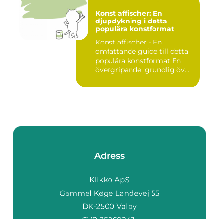
Konst affischer: En
djupdykning i detta
populära konstformat
Konst affischer - En
omfattande guide till detta
populära konstformat En
övergripande, grundlig öv...
Adress