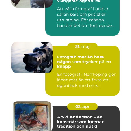
viktigaste ögonblick
Att välja fotograf handlar
sällan bara om pris eller
utrustning. För många
handlar det om förtroende...
31. maj
Fotograf: mer än bara
någon som trycker på en
knapp
En fotograf i Norrköping gör
långt mer än att frysa ett
ögonblick med en k...
03. apr
Arvid Andersson – en
konstnär som förenar
tradition och nutid