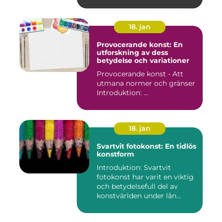
18. jan
Provocerande konst: En
utforskning av dess
betydelse och variationer
Provocerande konst - Att
utmana normer och gränser
Introduktion: ...
18. jan
Svartvit fotokonst: En tidlös
konstform
Introduktion: Svartvit
fotokonst har varit en viktig
och betydelsefull del av
konstvärlden under lån...