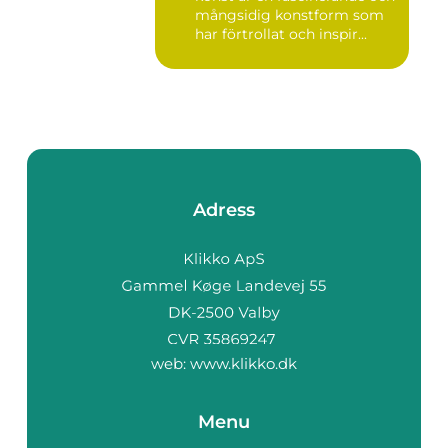
mångsidig konstform som
har förtrollat och inspir...
Adress
web:
www.klikko.dk
Menu