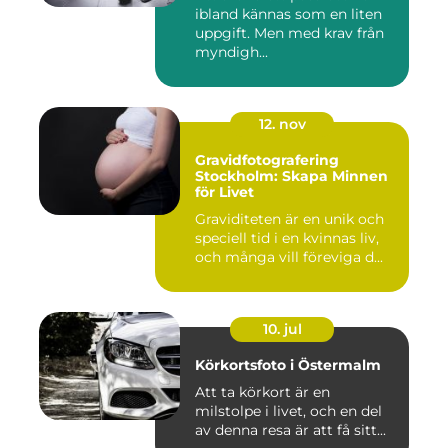
ibland kännas som en liten
uppgift. Men med krav från
myndigh...
12. nov
Gravidfotografering
Stockholm: Skapa Minnen
för Livet
Graviditeten är en unik och
speciell tid i en kvinnas liv,
och många vill föreviga d...
10. jul
Körkortsfoto i Östermalm
Att ta körkort är en
milstolpe i livet, och en del
av denna resa är att få sitt...