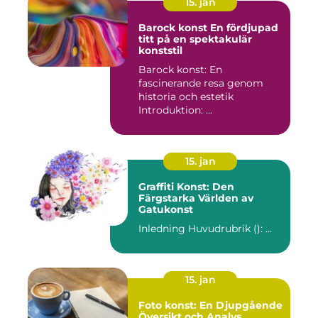
15. jan
Barock konst En fördjupad
titt på en spektakulär
konststil
Barock konst: En
fascinerande resa genom
historia och estetik
Introduktion: ...
15. jan
Graffiti Konst: Den
Färgstarka Världen av
Gatukonst
Inledning Huvudrubrik (): ...
15. jan
Foto konst: En Djupgående
Översikt och Analys