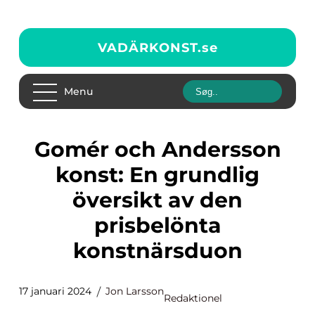
VADÄRKONST.
se
Menu
Gomér och Andersson
konst: En grundlig
översikt av den
prisbelönta
konstnärsduon
17 januari 2024
Jon Larsson
Redaktionel