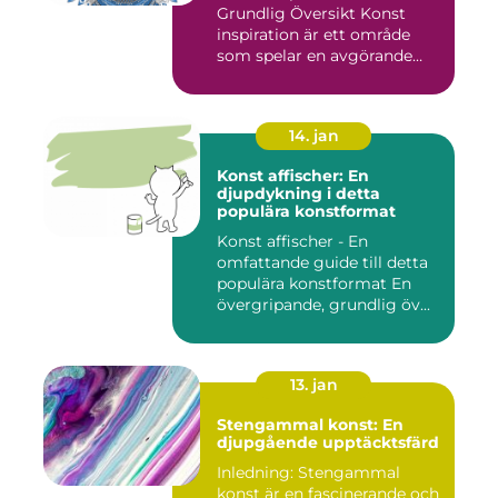
Grundlig Översikt Konst
inspiration är ett område
som spelar en avgörande
rol...
14. jan
Konst affischer: En
djupdykning i detta
populära konstformat
Konst affischer - En
omfattande guide till detta
populära konstformat En
övergripande, grundlig öv...
13. jan
Stengammal konst: En
djupgående upptäcktsfärd
Inledning: Stengammal
konst är en fascinerande och