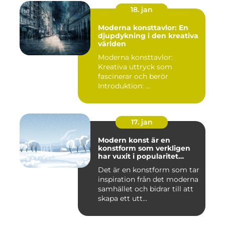
18. jan
Moderna konsttavlor: En
djupdykning i den kreativa
världen
Moderna konsttavlor:
Kreativa uttryck som
fascinerar och berör
Introduktion: ...
17. jan
Modern konst är en
konstform som verkligen
har vuxit i popularitet
under de senaste
Det är en konstform som tar
decennierna
inspiration från det moderna
samhället och bidrar till att
skapa ett utt...