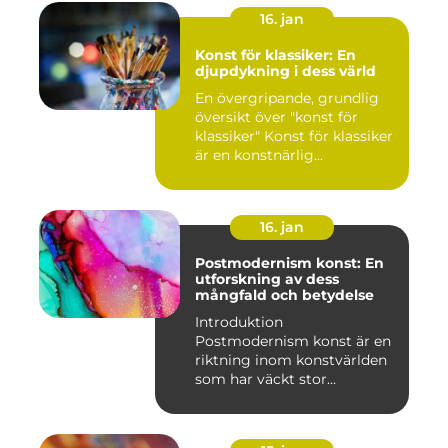
16. jan
Konst för klassiker: En
djupdykning i dess värld
En övergripande, grundlig
översikt över "konst för
klassiker" Konst för klassiker
är en konstnärlig...
16. jan
Postmodernism konst: En
utforskning av dess
mångfald och betydelse
Introduktion
Postmodernism konst är en
riktning inom konstvärlden
som har väckt stor
uppmärksamhet o...