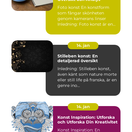
Foto konst En konstform
som fångar skönheten
genom kamerans linser
Inledning: Foto konst är en
fas...
14. jan
Stilleben konst: En
detaljerad översikt
Inledning: Stilleben konst,
även känt som nature morte
eller still life på franska, är en
genre ino...
14. jan
Konst Inspiration: Utforska
och Utforska Din Kreativitet
Konst Inspiration: En