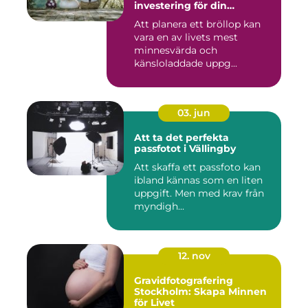
investering för din
drömdag
Att planera ett bröllop kan
vara en av livets mest
minnesvärda och
känsloladdade uppg...
03. jun
Att ta det perfekta
passfotot i Vällingby
Att skaffa ett passfoto kan
ibland kännas som en liten
uppgift. Men med krav från
myndigh...
12. nov
Gravidfotografering
Stockholm: Skapa Minnen
för Livet