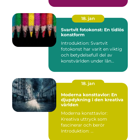
18. jan
Svartvit fotokonst: En tidlös
konstform
Introduktion: Svartvit
fotokonst har varit en viktig
och betydelsefull del av
konstvärlden under lån...
18. jan
Moderna konsttavlor: En
djupdykning i den kreativa
världen
Moderna konsttavlor:
Kreativa uttryck som
fascinerar och berör
Introduktion: ...