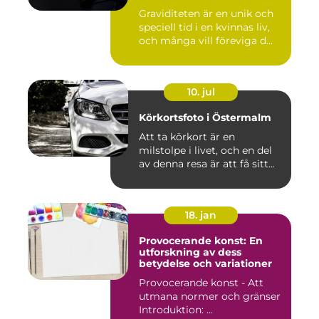
Graviditeten är en unik och
speciell tid i en kvinnas liv,
och många vill föreviga d...
10. jul
Körkortsfoto i Östermalm
Att ta körkort är en
milstolpe i livet, och en del
av denna resa är att få sitt...
18. jan
Provocerande konst: En
utforskning av dess
betydelse och variationer
Provocerande konst - Att
utmana normer och gränser
Introduktion: ...