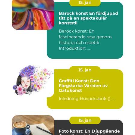
15. jan
Barock konst En fördjupad
titt på en spektakulär
konststil
Barock konst: En
fascinerande resa genom
historia och estetik
Introduktion: ...
15. jan
Graffiti Konst: Den
Färgstarka Världen av
Gatukonst
Inledning Huvudrubrik (): ...
15. jan
Foto konst: En Djupgående