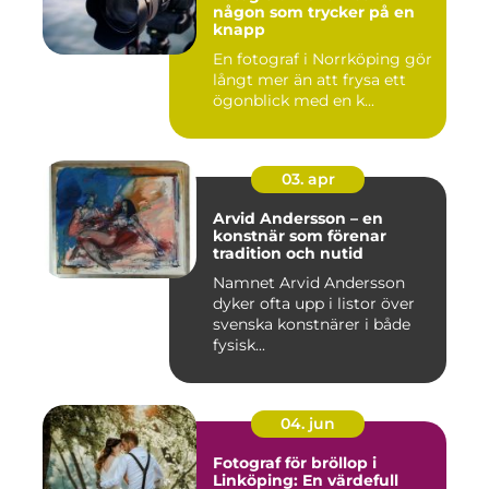
någon som trycker på en
knapp
En fotograf i Norrköping gör
långt mer än att frysa ett
ögonblick med en k...
03. apr
Arvid Andersson – en
konstnär som förenar
tradition och nutid
Namnet Arvid Andersson
dyker ofta upp i listor över
svenska konstnärer i både
fysisk...
04. jun
Fotograf för bröllop i
Linköping: En värdefull