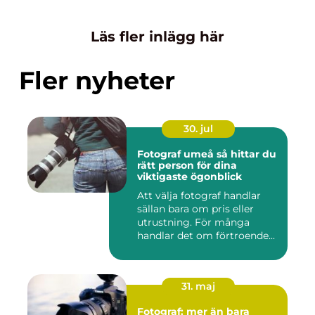
Läs fler inlägg här
Fler nyheter
30. jul
Fotograf umeå så hittar du
rätt person för dina
viktigaste ögonblick
Att välja fotograf handlar
sällan bara om pris eller
utrustning. För många
handlar det om förtroende...
31. maj
Fotograf: mer än bara