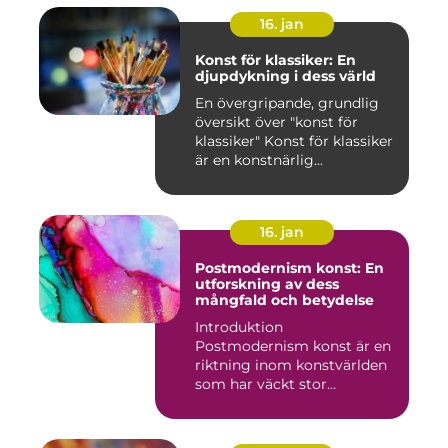
16. jan
Konst för klassiker: En
djupdykning i dess värld
En övergripande, grundlig
översikt över "konst för
klassiker" Konst för klassiker
är en konstnärlig...
16. jan
Postmodernism konst: En
utforskning av dess
mångfald och betydelse
Introduktion
Postmodernism konst är en
riktning inom konstvärlden
som har väckt stor
uppmärksamhet o...