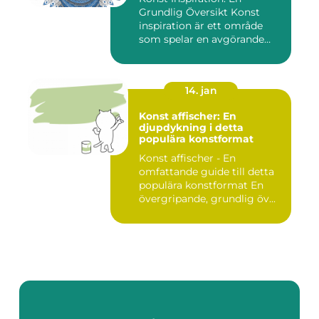
Grundlig Översikt Konst
inspiration är ett område
som spelar en avgörande
rol...
14. jan
Konst affischer: En
djupdykning i detta
populära konstformat
Konst affischer - En
omfattande guide till detta
populära konstformat En
övergripande, grundlig öv...