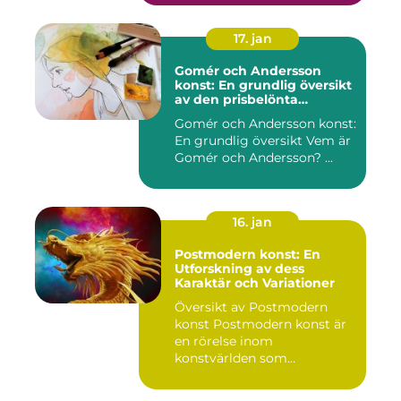
17. jan
Gomér och Andersson
konst: En grundlig översikt
av den prisbelönta
konstnärsduon
Gomér och Andersson konst:
En grundlig översikt Vem är
Gomér och Andersson? ...
16. jan
Postmodern konst: En
Utforskning av dess
Karaktär och Variationer
Översikt av Postmodern
konst Postmodern konst är
en rörelse inom
konstvärlden som
markerade en förä...