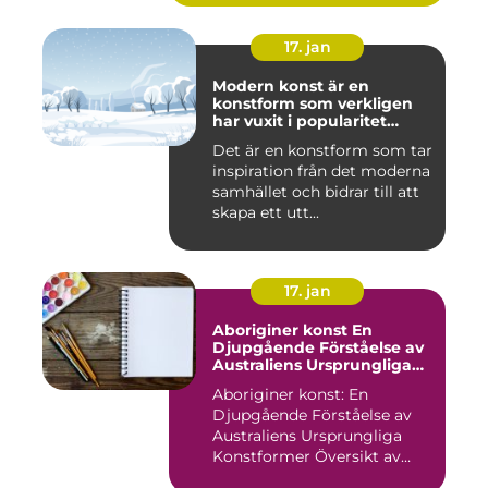
17. jan
Modern konst är en
konstform som verkligen
har vuxit i popularitet
under de senaste
Det är en konstform som tar
decennierna
inspiration från det moderna
samhället och bidrar till att
skapa ett utt...
17. jan
Aboriginer konst En
Djupgående Förståelse av
Australiens Ursprungliga
Konstformer
Aboriginer konst: En
Djupgående Förståelse av
Australiens Ursprungliga
Konstformer Översikt av
Abo...