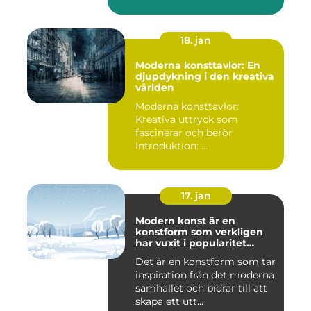
18. jan
Moderna konsttavlor: En
djupdykning i den kreativa
världen
Moderna konsttavlor:
Kreativa uttryck som
fascinerar och berör
Introduktion: ...
17. jan
Modern konst är en
konstform som verkligen
har vuxit i popularitet
under de senaste
Det är en konstform som tar
decennierna
inspiration från det moderna
samhället och bidrar till att
skapa ett utt...