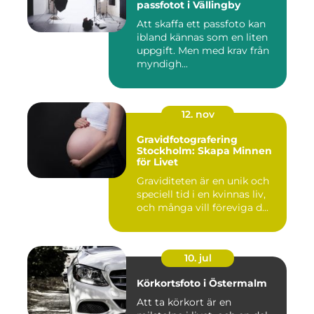
passfotot i Vällingby
Att skaffa ett passfoto kan
ibland kännas som en liten
uppgift. Men med krav från
myndigh...
12. nov
Gravidfotografering
Stockholm: Skapa Minnen
för Livet
Graviditeten är en unik och
speciell tid i en kvinnas liv,
och många vill föreviga d...
10. jul
Körkortsfoto i Östermalm
Att ta körkort är en