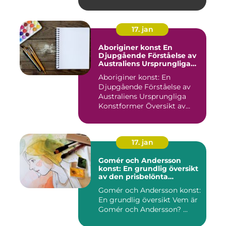
17. jan
Aboriginer konst En
Djupgående Förståelse av
Australiens Ursprungliga
Konstformer
Aboriginer konst: En
Djupgående Förståelse av
Australiens Ursprungliga
Konstformer Översikt av
Abo...
17. jan
Gomér och Andersson
konst: En grundlig översikt
av den prisbelönta
konstnärsduon
Gomér och Andersson konst:
En grundlig översikt Vem är
Gomér och Andersson? ...