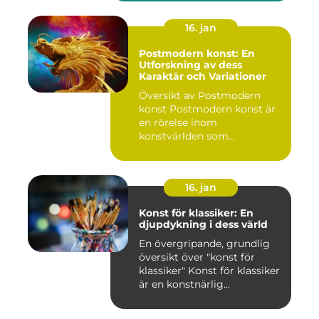
16. jan
Postmodern konst: En
Utforskning av dess
Karaktär och Variationer
Översikt av Postmodern
konst Postmodern konst är
en rörelse inom
konstvärlden som
markerade en förä...
16. jan
Konst för klassiker: En
djupdykning i dess värld
En övergripande, grundlig
översikt över "konst för
klassiker" Konst för klassiker
är en konstnärlig...