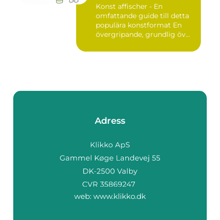
Konst affischer - En
omfattande guide till detta
populära konstformat En
övergripande, grundlig öv...
Adress
web:
www.klikko.dk