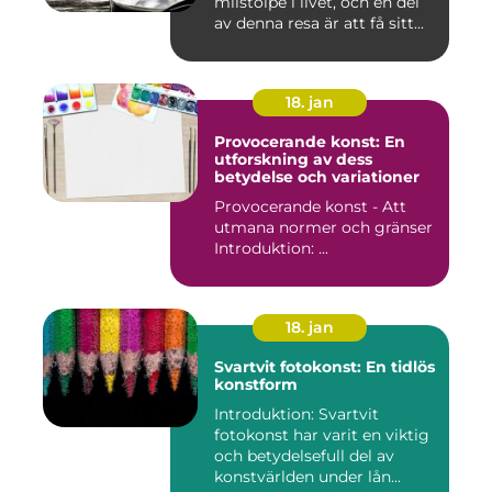
milstolpe i livet, och en del
av denna resa är att få sitt...
18. jan
Provocerande konst: En
utforskning av dess
betydelse och variationer
Provocerande konst - Att
utmana normer och gränser
Introduktion: ...
18. jan
Svartvit fotokonst: En tidlös
konstform
Introduktion: Svartvit
fotokonst har varit en viktig
och betydelsefull del av
konstvärlden under lån...