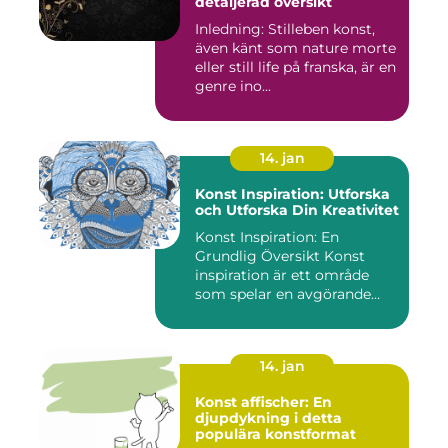
detaljerad översikt
Inledning: Stilleben konst,
även känt som nature morte
eller still life på franska, är en
genre ino...
14. jan
Konst Inspiration: Utforska
och Utforska Din Kreativitet
Konst Inspiration: En
Grundlig Översikt Konst
inspiration är ett område
som spelar en avgörande
rol...
14. jan
Konst affischer: En
djupdykning i detta
populära konstformat