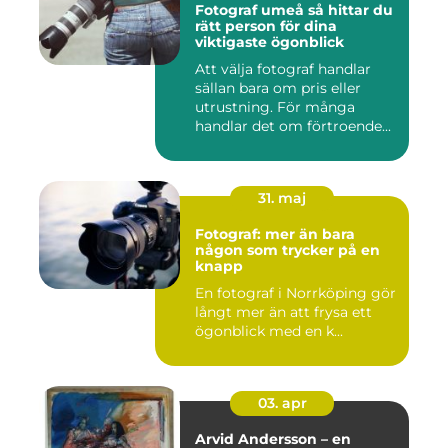
Fotograf umeå så hittar du
rätt person för dina
viktigaste ögonblick
Att välja fotograf handlar
sällan bara om pris eller
utrustning. För många
handlar det om förtroende...
31. maj
Fotograf: mer än bara
någon som trycker på en
knapp
En fotograf i Norrköping gör
långt mer än att frysa ett
ögonblick med en k...
03. apr
Arvid Andersson – en