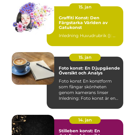
15. jan
Graffiti Konst: Den
Färgstarka Världen av
Gatukonst
Inledning Huvudrubrik (): ...
15. jan
Foto konst: En Djupgående
Översikt och Analys
Foto konst En konstform
som fångar skönheten
genom kamerans linser
Inledning: Foto konst är en
fas...
14. jan
Stilleben konst: En