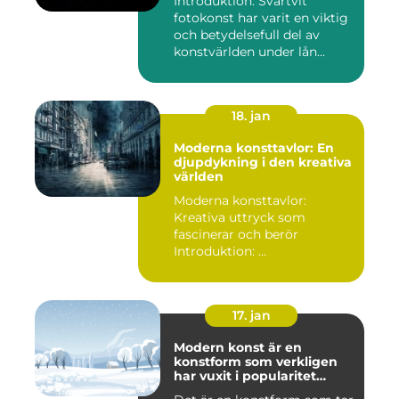
Introduktion: Svartvit
fotokonst har varit en viktig
och betydelsefull del av
konstvärlden under lån...
18. jan
Moderna konsttavlor: En
djupdykning i den kreativa
världen
Moderna konsttavlor:
Kreativa uttryck som
fascinerar och berör
Introduktion: ...
17. jan
Modern konst är en
konstform som verkligen
har vuxit i popularitet
under de senaste