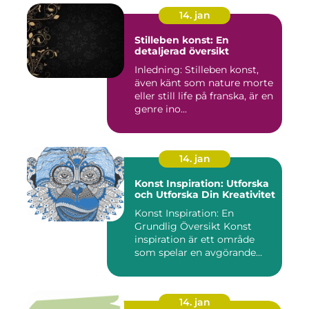
14. jan
Stilleben konst: En
detaljerad översikt
Inledning: Stilleben konst,
även känt som nature morte
eller still life på franska, är en
genre ino...
14. jan
Konst Inspiration: Utforska
och Utforska Din Kreativitet
Konst Inspiration: En
Grundlig Översikt Konst
inspiration är ett område
som spelar en avgörande
rol...
14. jan