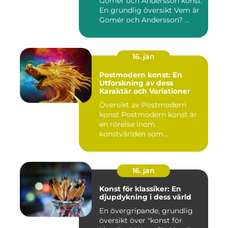
Gomér och Andersson konst:
En grundlig översikt Vem är
Gomér och Andersson? ...
16. jan
Postmodern konst: En
Utforskning av dess
Karaktär och Variationer
Översikt av Postmodern
konst Postmodern konst är
en rörelse inom
konstvärlden som
markerade en förä...
16. jan
Konst för klassiker: En
djupdykning i dess värld
En övergripande, grundlig
översikt över "konst för