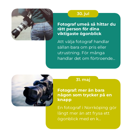
30. jul
Fotograf umeå så hittar du
rätt person för dina
viktigaste ögonblick
Att välja fotograf handlar
sällan bara om pris eller
utrustning. För många
handlar det om förtroende...
31. maj
Fotograf: mer än bara
någon som trycker på en
knapp
En fotograf i Norrköping gör
långt mer än att frysa ett
ögonblick med en k...