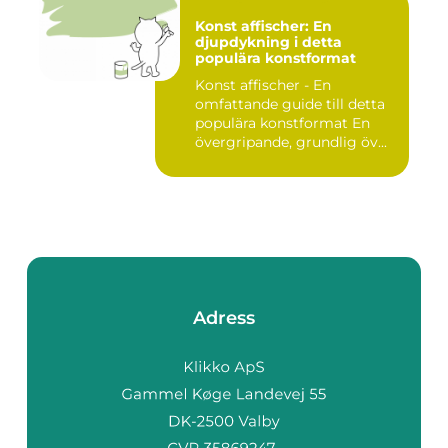
Konst affischer: En
djupdykning i detta
populära konstformat
Konst affischer - En
omfattande guide till detta
populära konstformat En
övergripande, grundlig öv...
Adress