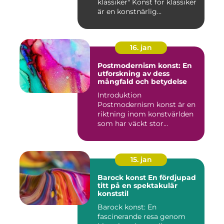
klassiker" Konst för klassiker
är en konstnärlig...
16. jan
Postmodernism konst: En
utforskning av dess
mångfald och betydelse
Introduktion
Postmodernism konst är en
riktning inom konstvärlden
som har väckt stor
uppmärksamhet o...
15. jan
Barock konst En fördjupad
titt på en spektakulär
konststil
Barock konst: En
fascinerande resa genom