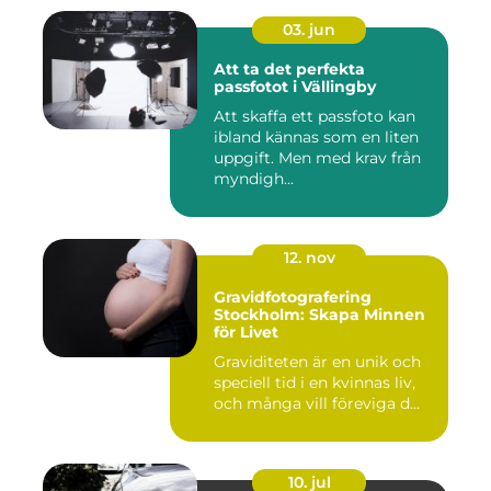
03. jun
Att ta det perfekta
passfotot i Vällingby
Att skaffa ett passfoto kan
ibland kännas som en liten
uppgift. Men med krav från
myndigh...
12. nov
Gravidfotografering
Stockholm: Skapa Minnen
för Livet
Graviditeten är en unik och
speciell tid i en kvinnas liv,
och många vill föreviga d...
10. jul