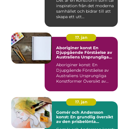
Det är en konstform som tar
decennierna
inspiration från det moderna
samhället och bidrar till att
skapa ett utt...
17. jan
Aboriginer konst En
Djupgående Förståelse av
Australiens Ursprungliga
Konstformer
Aboriginer konst: En
Djupgående Förståelse av
Australiens Ursprungliga
Konstformer Översikt av
Abo...
17. jan
Gomér och Andersson
konst: En grundlig översikt
av den prisbelönta
konstnärsduon