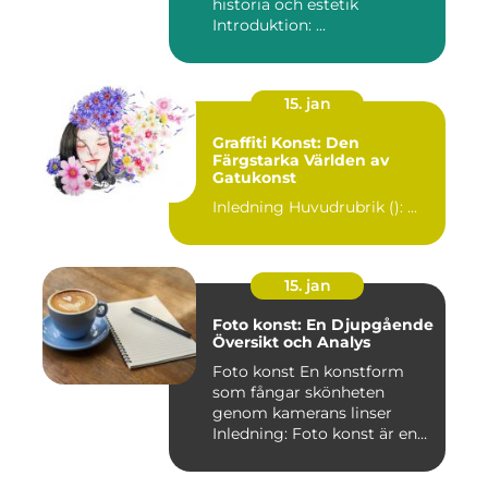
historia och estetik
Introduktion: ...
15. jan
Graffiti Konst: Den
Färgstarka Världen av
Gatukonst
Inledning Huvudrubrik (): ...
15. jan
Foto konst: En Djupgående
Översikt och Analys
Foto konst En konstform
som fångar skönheten
genom kamerans linser
Inledning: Foto konst är en
fas...