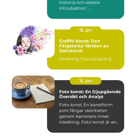
historia och estetik
Introduktion: ...
15. jan
Graffiti Konst: Den
Färgstarka Världen av
Gatukonst
Inledning Huvudrubrik (): ...
15. jan
Foto konst: En Djupgående
Översikt och Analys
Foto konst En konstform
som fångar skönheten
genom kamerans linser
Inledning: Foto konst är en
fas...