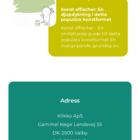
Konst affischer: En
djupdykning i detta
populära konstformat
Konst affischer - En
omfattande guide till detta
populära konstformat En
övergripande, grundlig öv...
Adress