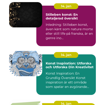
14. jan
Stilleben konst: En
detaljerad översikt
Inledning: Stilleben konst,
även känt som nature morte
eller still life på franska, är en
genre ino...
14. jan
Konst Inspiration: Utforska
och Utforska Din Kreativitet
Konst Inspiration: En
Grundlig Översikt Konst
inspiration är ett område
som spelar en avgörande
rol...
14. jan