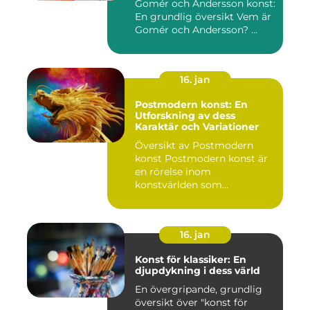
Gomér och Andersson konst:
En grundlig översikt Vem är
Gomér och Andersson? ...
16. jan
Postmodern konst: En
Utforskning av dess
Karaktär och Variationer
Översikt av Postmodern
konst Postmodern konst är
en rörelse inom
konstvärlden som
markerade en förä...
16. jan
Konst för klassiker: En
djupdykning i dess värld
En övergripande, grundlig
översikt över "konst för