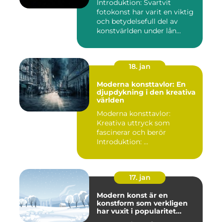
Introduktion: Svartvit
fotokonst har varit en viktig
och betydelsefull del av
konstvärlden under lån...
18. jan
Moderna konsttavlor: En
djupdykning i den kreativa
världen
Moderna konsttavlor:
Kreativa uttryck som
fascinerar och berör
Introduktion: ...
17. jan
Modern konst är en
konstform som verkligen
har vuxit i popularitet
under de senaste