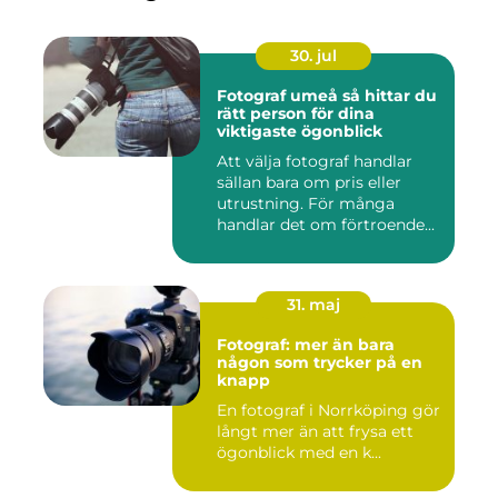
30. jul
Fotograf umeå så hittar du
rätt person för dina
viktigaste ögonblick
Att välja fotograf handlar
sällan bara om pris eller
utrustning. För många
handlar det om förtroende...
31. maj
Fotograf: mer än bara
någon som trycker på en
knapp
En fotograf i Norrköping gör
långt mer än att frysa ett
ögonblick med en k...