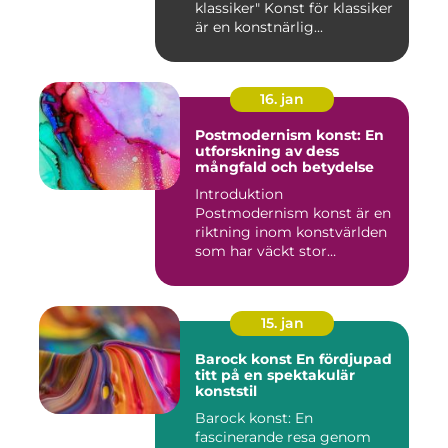
klassiker" Konst för klassiker
är en konstnärlig...
16. jan
Postmodernism konst: En
utforskning av dess
mångfald och betydelse
Introduktion
Postmodernism konst är en
riktning inom konstvärlden
som har väckt stor
uppmärksamhet o...
15. jan
Barock konst En fördjupad
titt på en spektakulär
konststil
Barock konst: En
fascinerande resa genom