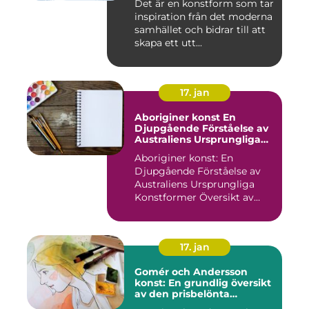
Det är en konstform som tar
decennierna
inspiration från det moderna
samhället och bidrar till att
skapa ett utt...
17. jan
Aboriginer konst En
Djupgående Förståelse av
Australiens Ursprungliga
Konstformer
Aboriginer konst: En
Djupgående Förståelse av
Australiens Ursprungliga
Konstformer Översikt av
Abo...
17. jan
Gomér och Andersson
konst: En grundlig översikt
av den prisbelönta
konstnärsduon