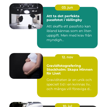
03. jun
Att ta det perfekta
passfotot i Vällingby
Att skaffa ett passfoto kan
ibland kännas som en liten
uppgift. Men med krav från
myndigh...
12. nov
Gravidfotografering
Stockholm: Skapa Minnen
för Livet
Graviditeten är en unik och
speciell tid i en kvinnas liv,
och många vill föreviga d...
10. jul