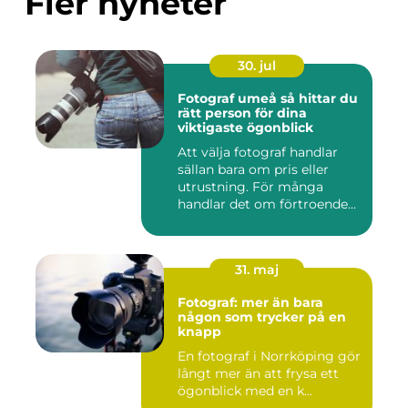
Fler nyheter
30. jul
Fotograf umeå så hittar du
rätt person för dina
viktigaste ögonblick
Att välja fotograf handlar
sällan bara om pris eller
utrustning. För många
handlar det om förtroende...
31. maj
Fotograf: mer än bara
någon som trycker på en
knapp
En fotograf i Norrköping gör
långt mer än att frysa ett
ögonblick med en k...