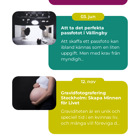
03. jun
Att ta det perfekta
passfotot i Vällingby
Att skaffa ett passfoto kan
ibland kännas som en liten
uppgift. Men med krav från
myndigh...
12. nov
Gravidfotografering
Stockholm: Skapa Minnen
för Livet
Graviditeten är en unik och
speciell tid i en kvinnas liv,
och många vill föreviga d...