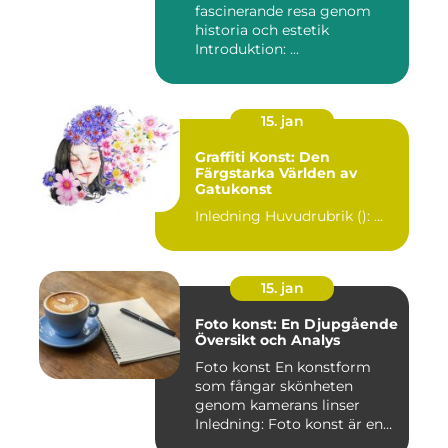
fascinerande resa genom
historia och estetik
Introduktion: ...
15. jan
Graffiti Konst: Den
Färgstarka Världen av
Gatukonst
Inledning Huvudrubrik (): ...
15. jan
Foto konst: En Djupgående
Översikt och Analys
Foto konst En konstform
som fångar skönheten
genom kamerans linser
Inledning: Foto konst är en
fas...