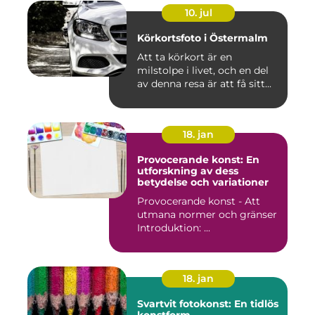
10. jul
Körkortsfoto i Östermalm
Att ta körkort är en
milstolpe i livet, och en del
av denna resa är att få sitt...
18. jan
Provocerande konst: En
utforskning av dess
betydelse och variationer
Provocerande konst - Att
utmana normer och gränser
Introduktion: ...
18. jan
Svartvit fotokonst: En tidlös