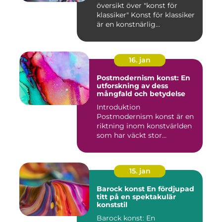
översikt över "konst för
klassiker" Konst för klassiker
är en konstnärlig...
16. jan
Postmodernism konst: En
utforskning av dess
mångfald och betydelse
Introduktion
Postmodernism konst är en
riktning inom konstvärlden
som har väckt stor
uppmärksamhet o...
15. jan
Barock konst En fördjupad
titt på en spektakulär
konststil
Barock konst: En