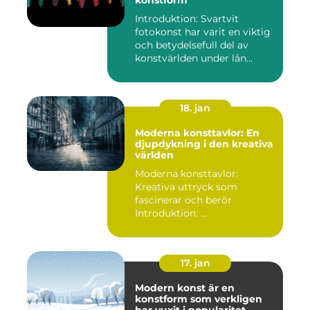
konstform
Introduktion: Svartvit
fotokonst har varit en viktig
och betydelsefull del av
konstvärlden under lån...
18. jan
Moderna konsttavlor: En
djupdykning i den kreativa
världen
Moderna konsttavlor:
Kreativa uttryck som
fascinerar och berör
Introduktion: ...
17. jan
Modern konst är en
konstform som verkligen