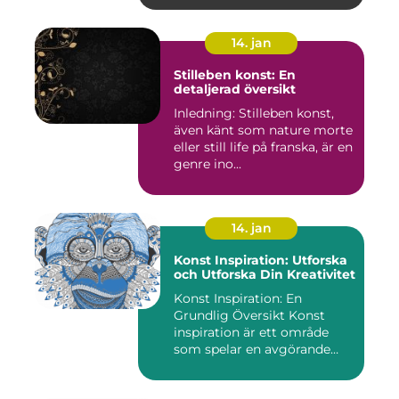
14. jan
Stilleben konst: En
detaljerad översikt
Inledning: Stilleben konst,
även känt som nature morte
eller still life på franska, är en
genre ino...
14. jan
Konst Inspiration: Utforska
och Utforska Din Kreativitet
Konst Inspiration: En
Grundlig Översikt Konst
inspiration är ett område
som spelar en avgörande
rol...