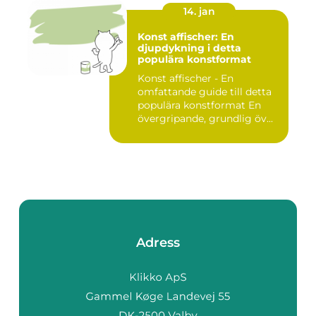
14. jan
Konst affischer: En
djupdykning i detta
populära konstformat
Konst affischer - En
omfattande guide till detta
populära konstformat En
övergripande, grundlig öv...
Adress