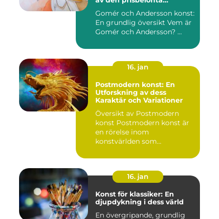
av den prisbelönta
konstnärsduon
Gomér och Andersson konst:
En grundlig översikt Vem är
Gomér och Andersson? ...
16. jan
Postmodern konst: En
Utforskning av dess
Karaktär och Variationer
Översikt av Postmodern
konst Postmodern konst är
en rörelse inom
konstvärlden som
markerade en förä...
16. jan
Konst för klassiker: En
djupdykning i dess värld
En övergripande, grundlig