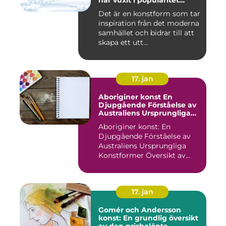
har vuxit i popularitet
under de senaste
Det är en konstform som tar
decennierna
inspiration från det moderna
samhället och bidrar till att
skapa ett utt...
17. jan
Aboriginer konst En
Djupgående Förståelse av
Australiens Ursprungliga
Konstformer
Aboriginer konst: En
Djupgående Förståelse av
Australiens Ursprungliga
Konstformer Översikt av
Abo...
17. jan
Gomér och Andersson
konst: En grundlig översikt