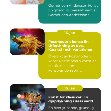
konstnärsduon
Gomér och Andersson konst:
En grundlig översikt Vem är
Gomér och Andersson? ...
16. jan
Postmodern konst: En
Utforskning av dess
Karaktär och Variationer
Översikt av Postmodern
konst Postmodern konst är
en rörelse inom
konstvärlden som
markerade en förä...
16. jan
Konst för klassiker: En
djupdykning i dess värld
En övergripande, grundlig