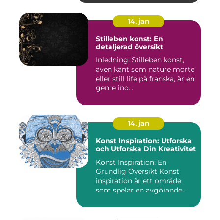
14. jan
Stilleben konst: En
detaljerad översikt
Inledning: Stilleben konst,
även känt som nature morte
eller still life på franska, är en
genre ino...
14. jan
Konst Inspiration: Utforska
och Utforska Din Kreativitet
Konst Inspiration: En
Grundlig Översikt Konst
inspiration är ett område
som spelar en avgörande
rol...