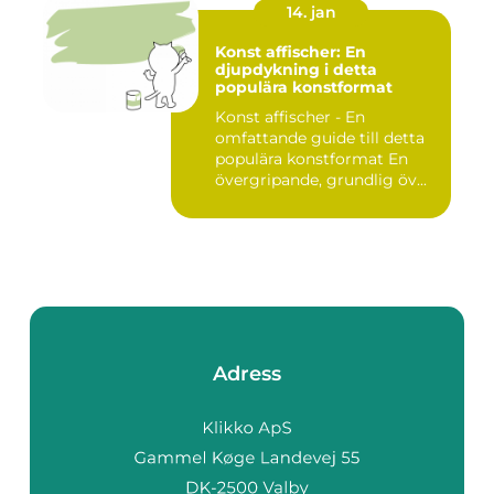
14. jan
Konst affischer: En
djupdykning i detta
populära konstformat
Konst affischer - En
omfattande guide till detta
populära konstformat En
övergripande, grundlig öv...
Adress