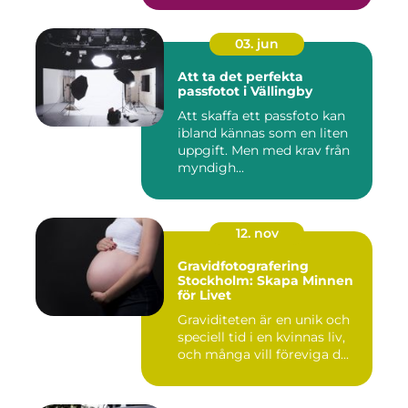
03. jun
Att ta det perfekta
passfotot i Vällingby
Att skaffa ett passfoto kan
ibland kännas som en liten
uppgift. Men med krav från
myndigh...
12. nov
Gravidfotografering
Stockholm: Skapa Minnen
för Livet
Graviditeten är en unik och
speciell tid i en kvinnas liv,
och många vill föreviga d...