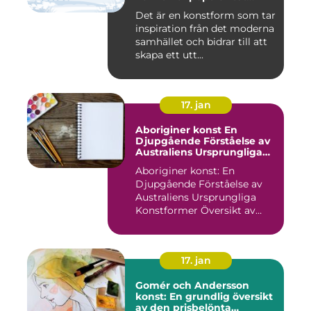
under de senaste
Det är en konstform som tar
decennierna
inspiration från det moderna
samhället och bidrar till att
skapa ett utt...
17. jan
Aboriginer konst En
Djupgående Förståelse av
Australiens Ursprungliga
Konstformer
Aboriginer konst: En
Djupgående Förståelse av
Australiens Ursprungliga
Konstformer Översikt av
Abo...
17. jan
Gomér och Andersson
konst: En grundlig översikt
av den prisbelönta