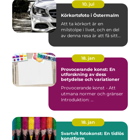
10. jul
Körkortsfoto i Östermalm
Att ta körkort är en
milstolpe i livet, och en del
av denna resa är att få sitt...
18. jan
Provocerande konst: En
utforskning av dess
betydelse och variationer
Provocerande konst - Att
utmana normer och gränser
Introduktion: ...
18. jan
Svartvit fotokonst: En tidlös
konstform