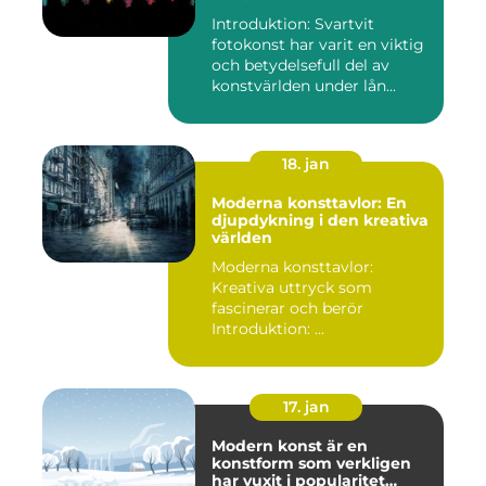
Introduktion: Svartvit
fotokonst har varit en viktig
och betydelsefull del av
konstvärlden under lån...
18. jan
Moderna konsttavlor: En
djupdykning i den kreativa
världen
Moderna konsttavlor:
Kreativa uttryck som
fascinerar och berör
Introduktion: ...
17. jan
Modern konst är en
konstform som verkligen
har vuxit i popularitet