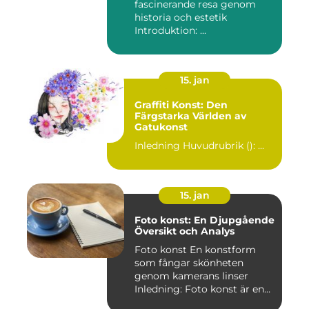
fascinerande resa genom
historia och estetik
Introduktion: ...
15. jan
Graffiti Konst: Den
Färgstarka Världen av
Gatukonst
Inledning Huvudrubrik (): ...
15. jan
Foto konst: En Djupgående
Översikt och Analys
Foto konst En konstform
som fångar skönheten
genom kamerans linser
Inledning: Foto konst är en
fas...