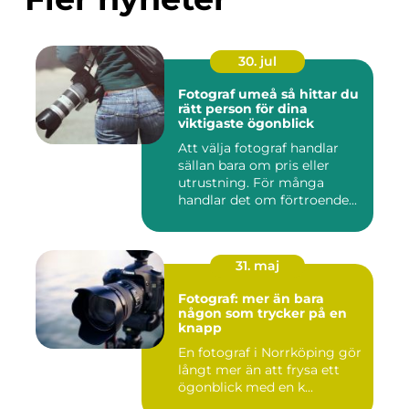
30. jul
Fotograf umeå så hittar du
rätt person för dina
viktigaste ögonblick
Att välja fotograf handlar
sällan bara om pris eller
utrustning. För många
handlar det om förtroende...
31. maj
Fotograf: mer än bara
någon som trycker på en
knapp
En fotograf i Norrköping gör
långt mer än att frysa ett
ögonblick med en k...