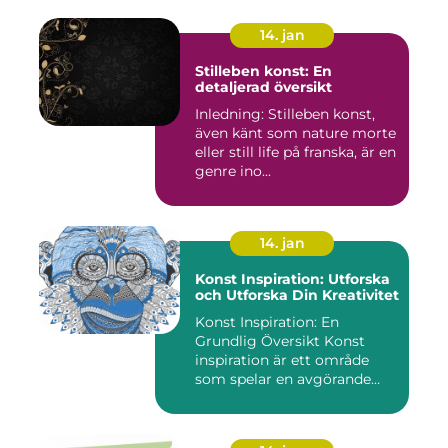
14. jan
Stilleben konst: En
detaljerad översikt
Inledning: Stilleben konst,
även känt som nature morte
eller still life på franska, är en
genre ino...
14. jan
Konst Inspiration: Utforska
och Utforska Din Kreativitet
Konst Inspiration: En
Grundlig Översikt Konst
inspiration är ett område
som spelar en avgörande
rol...