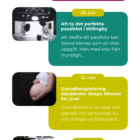
03. jun
Att ta det perfekta
passfotot i Vällingby
Att skaffa ett passfoto kan
ibland kännas som en liten
uppgift. Men med krav från
myndigh...
12. nov
Gravidfotografering
Stockholm: Skapa Minnen
för Livet
Graviditeten är en unik och
speciell tid i en kvinnas liv,
och många vill föreviga d...