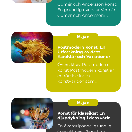
konstnärsduon
Gomér och Andersson konst:
En grundlig översikt Vem är
Gomér och Andersson? ...
16. jan
Postmodern konst: En
Utforskning av dess
Karaktär och Variationer
Översikt av Postmodern
konst Postmodern konst är
en rörelse inom
konstvärlden som
markerade en förä...
16. jan
Konst för klassiker: En
djupdykning i dess värld
En övergripande, grundlig
översikt över "konst för