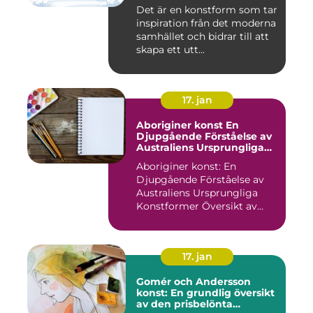
under de senaste
Det är en konstform som tar
decennierna
inspiration från det moderna
samhället och bidrar till att
skapa ett utt...
17. jan
Aboriginer konst En
Djupgående Förståelse av
Australiens Ursprungliga
Konstformer
Aboriginer konst: En
Djupgående Förståelse av
Australiens Ursprungliga
Konstformer Översikt av
Abo...
17. jan
Gomér och Andersson
konst: En grundlig översikt
av den prisbelönta