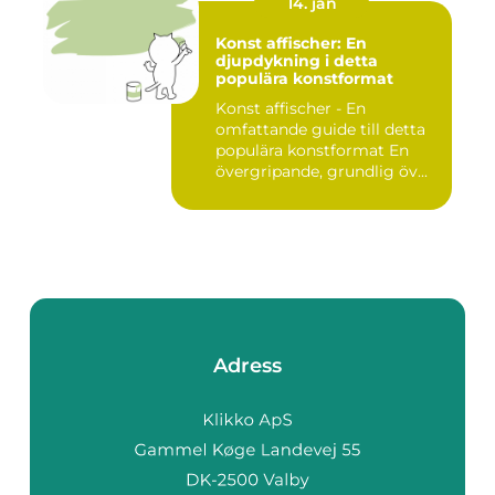
14. jan
Konst affischer: En
djupdykning i detta
populära konstformat
Konst affischer - En
omfattande guide till detta
populära konstformat En
övergripande, grundlig öv...
Adress