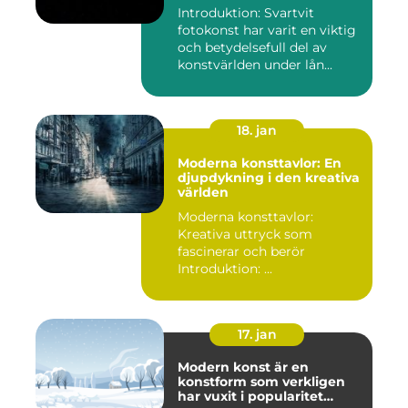
Introduktion: Svartvit
fotokonst har varit en viktig
och betydelsefull del av
konstvärlden under lån...
18. jan
Moderna konsttavlor: En
djupdykning i den kreativa
världen
Moderna konsttavlor:
Kreativa uttryck som
fascinerar och berör
Introduktion: ...
17. jan
Modern konst är en
konstform som verkligen
har vuxit i popularitet