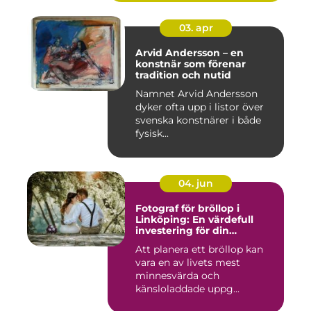
03. apr
Arvid Andersson – en
konstnär som förenar
tradition och nutid
Namnet Arvid Andersson
dyker ofta upp i listor över
svenska konstnärer i både
fysisk...
04. jun
Fotograf för bröllop i
Linköping: En värdefull
investering för din
drömdag
Att planera ett bröllop kan
vara en av livets mest
minnesvärda och
känsloladdade uppg...