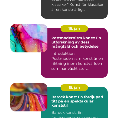
klassiker" Konst för klassiker
är en konstnärlig...
16. jan
Postmodernism konst: En
utforskning av dess
mångfald och betydelse
Introduktion
Postmodernism konst är en
riktning inom konstvärlden
som har väckt stor
uppmärksamhet o...
15. jan
Barock konst En fördjupad
titt på en spektakulär
konststil
Barock konst: En
fascinerande resa genom