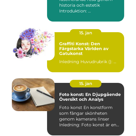
historia och estetik
Introduktion: ...
15. jan
Graffiti Konst: Den
Färgstarka Världen av
Gatukonst
Inledning Huvudrubrik (): ...
15. jan
Foto konst: En Djupgående
Översikt och Analys
Foto konst En konstform
som fångar skönheten
genom kamerans linser
Inledning: Foto konst är en
fas...