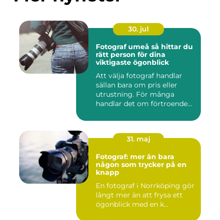
30. jul
Fotograf umeå så hittar du
rätt person för dina
viktigaste ögonblick
Att välja fotograf handlar
sällan bara om pris eller
utrustning. För många
handlar det om förtroende...
31. maj
Fotograf: mer än bara
någon som trycker på en
knapp
En fotograf i Norrköping gör
långt mer än att frysa ett
ögonblick med en k...