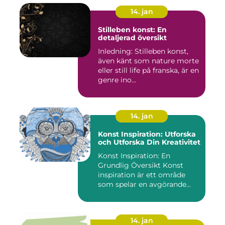
14. jan
Stilleben konst: En
detaljerad översikt
Inledning: Stilleben konst,
även känt som nature morte
eller still life på franska, är en
genre ino...
14. jan
Konst Inspiration: Utforska
och Utforska Din Kreativitet
Konst Inspiration: En
Grundlig Översikt Konst
inspiration är ett område
som spelar en avgörande
rol...
14. jan