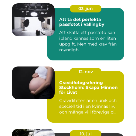
03. jun
Att ta det perfekta
passfotot i Vällingby
Att skaffa ett passfoto kan
ibland kännas som en liten
uppgift. Men med krav från
myndigh...
12. nov
Gravidfotografering
Stockholm: Skapa Minnen
för Livet
Graviditeten är en unik och
speciell tid i en kvinnas liv,
och många vill föreviga d...
10. jul