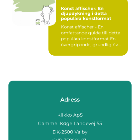
Konst affischer: En
djupdykning i detta
populära konstformat
Konst affischer - En
omfattande guide till detta
populära konstformat En
övergripande, grundlig öv...
Adress