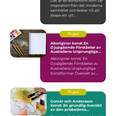
Det är en konstform som tar
decennierna
inspiration från det moderna
samhället och bidrar till att
skapa ett utt...
17. jan
Aboriginer konst En
Djupgående Förståelse av
Australiens Ursprungliga
Konstformer
Aboriginer konst: En
Djupgående Förståelse av
Australiens Ursprungliga
Konstformer Översikt av
Abo...
17. jan
Gomér och Andersson
konst: En grundlig översikt
av den prisbelönta
konstnärsduon