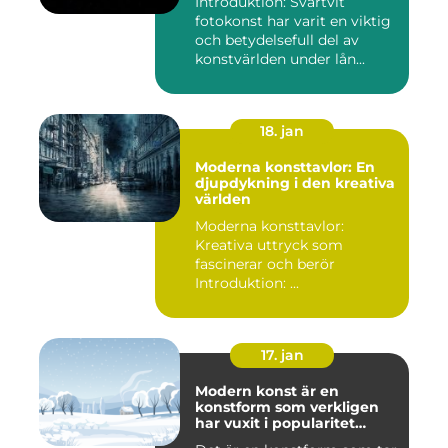
Introduktion: Svartvit
fotokonst har varit en viktig
och betydelsefull del av
konstvärlden under lån...
18. jan
Moderna konsttavlor: En
djupdykning i den kreativa
världen
Moderna konsttavlor:
Kreativa uttryck som
fascinerar och berör
Introduktion: ...
17. jan
Modern konst är en
konstform som verkligen
har vuxit i popularitet
under de senaste