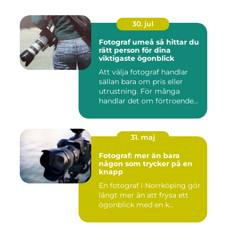
30. jul
Fotograf umeå så hittar du
rätt person för dina
viktigaste ögonblick
Att välja fotograf handlar
sällan bara om pris eller
utrustning. För många
handlar det om förtroende...
31. maj
Fotograf: mer än bara
någon som trycker på en
knapp
En fotograf i Norrköping gör
långt mer än att frysa ett
ögonblick med en k...