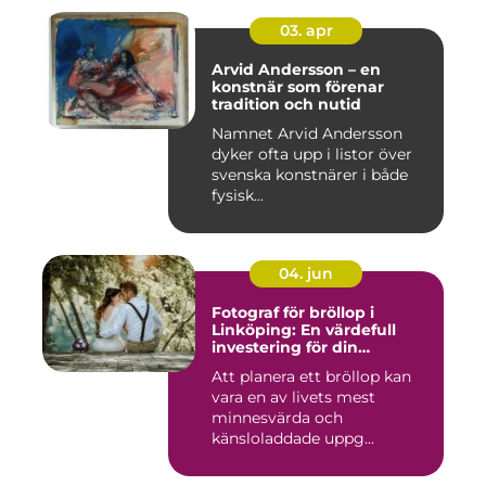
03. apr
Arvid Andersson – en
konstnär som förenar
tradition och nutid
Namnet Arvid Andersson
dyker ofta upp i listor över
svenska konstnärer i både
fysisk...
04. jun
Fotograf för bröllop i
Linköping: En värdefull
investering för din
drömdag
Att planera ett bröllop kan
vara en av livets mest
minnesvärda och
känsloladdade uppg...