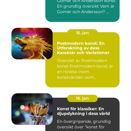
Gomér och Andersson konst:
En grundlig översikt Vem är
Gomér och Andersson? ...
16. jan
Postmodern konst: En
Utforskning av dess
Karaktär och Variationer
Översikt av Postmodern
konst Postmodern konst är
en rörelse inom
konstvärlden som
markerade en förä...
16. jan
Konst för klassiker: En
djupdykning i dess värld
En övergripande, grundlig
översikt över "konst för