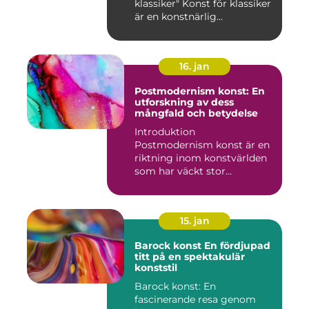
klassiker" Konst för klassiker
är en konstnärlig...
16. jan
Postmodernism konst: En
utforskning av dess
mångfald och betydelse
Introduktion
Postmodernism konst är en
riktning inom konstvärlden
som har väckt stor
uppmärksamhet o...
15. jan
Barock konst En fördjupad
titt på en spektakulär
konststil
Barock konst: En
fascinerande resa genom