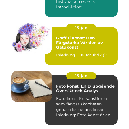
historia och estetik
Introduktion: ...
15. jan
Graffiti Konst: Den
Färgstarka Världen av
Gatukonst
Inledning Huvudrubrik (): ...
15. jan
Foto konst: En Djupgående
Översikt och Analys
Foto konst En konstform
som fångar skönheten
genom kamerans linser
Inledning: Foto konst är en
fas...