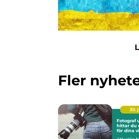
L
Fler nyhet
30. j
Fotograf u
hittar du 
för dina v
ögonblic
Att välja 