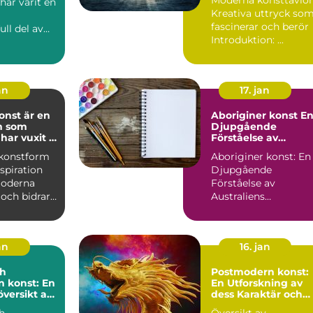
har varit en
Kreativa uttryck so
fascinerar och berör
ull del av
Introduktion: ...
den under
an
17. jan
nst är en
Aboriginer konst En
m som
Djupgående
har vuxit i
Förståelse av
et under de
Australiens
 konstform
Aboriginer konst: En
decennierna
Ursprungliga
spiration
Djupgående
Konstformer
moderna
Förståelse av
och bidrar
Australiens
pa ett utt...
Ursprungliga
Konstformer Översikt
av Abo...
an
16. jan
h
Postmodern konst:
 konst: En
En Utforskning av
översikt av
dess Karaktär och
elönta
Variationer
h
Översikt av