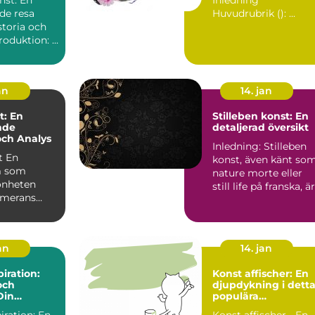
de resa
Huvudrubrik (): ...
toria och
estetik Introduktion: ...
an
14. jan
t: En
Stilleben konst: En
nde
detaljerad översikt
och Analys
Inledning: Stilleben
En
konst, även känt so
m som
nature morte eller
önheten
still life på franska, är
merans
en genre ino...
 fas...
jan
14. jan
iration:
Konst affischer: En
och
djupdykning i dett
Din
populära
t
konstformat
iration: En
Konst affischer - En