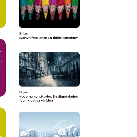
i
18. jan
Svartvit fotokonst: En tidlös konstform
:
-
18. jan
Moderna konsttavlor: En djupdykning
i den kreativa världen
: