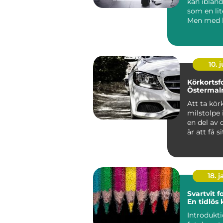
kan iblan
som en lit
Men med k
myndigh..
10. j
Körkortsfo
Österma
Att ta kör
milstolpe i
en del av 
är att få sit
18. j
Svartvit f
En tidlös
Introdukti