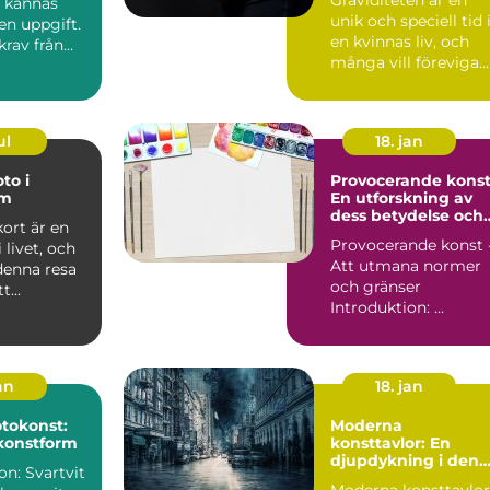
d kännas
unik och speciell tid 
en uppgift.
en kvinnas liv, och
rav från
många vill föreviga
.
d...
ul
18. jan
to i
Provocerande konst
lm
En utforskning av
dess betydelse och
kort är en
variationer
Provocerande konst 
 livet, och
Att utmana normer
denna resa
och gränser
t...
Introduktion: ...
an
18. jan
otokonst:
Moderna
 konstform
konsttavlor: En
djupdykning i den
on: Svartvit
kreativa världen
Moderna konsttavlor