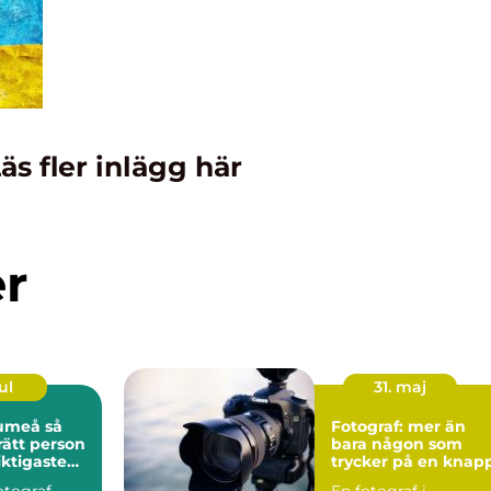
äs fler inlägg här
er
ul
31. maj
meå så
Fotograf: mer än
rätt person
bara någon som
iktigaste
trycker på en knap
k
fotograf
En fotograf i