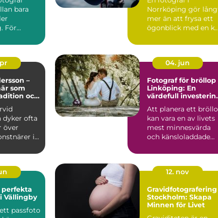
llan bara
Norrköping gör lång
ler
mer än att frysa ett
. För
ögonblick med en k..
dlar det
nde...
apr
04. jun
ersson –
Fotograf för bröllop 
när som
Linköping: En
radition och
värdefull investerin
för din drömdag
rvid
Att planera ett bröll
 dyker ofta
kan vara en av livets
r över
mest minnesvärda
nstnärer i
och känsloladdade
...
uppg...
jun
12. nov
t perfekta
Gravidfotografering
i Vällingby
Stockholm: Skapa
Minnen för Livet
 ett passfoto
Graviditeten är en