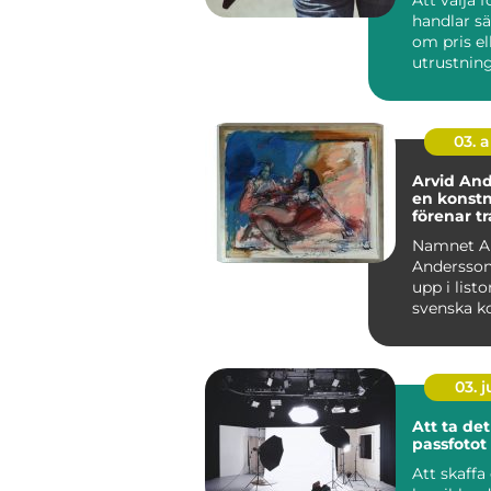
handlar sä
om pris el
utrustning
många han
om förtroe
03. 
Arvid And
en konst
förenar t
nutid
Namnet A
Andersson
upp i listo
svenska ko
både fysisk
03. 
Att ta de
passfotot 
Att skaffa