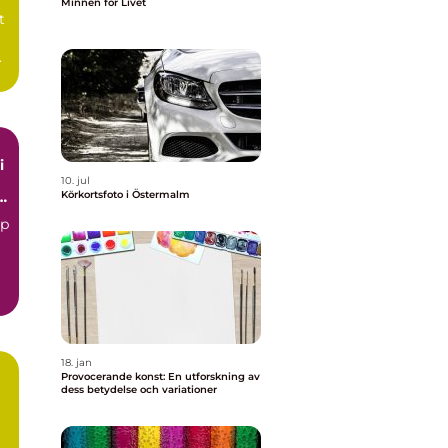
Minnen för Livet
t
.
i
10. jul
g
Körkortsfoto i Östermalm
op
18. jan
Provocerande konst: En utforskning av
dess betydelse och variationer