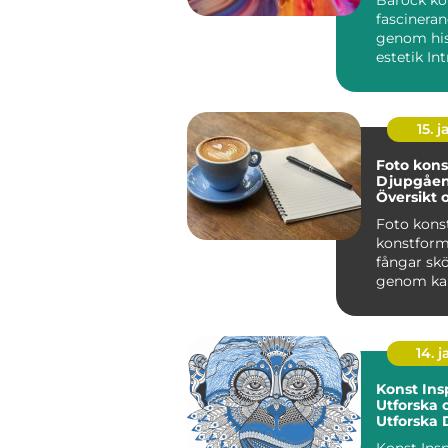
fascineran
genom his
15. j
Foto kons
Djupgåe
Översikt 
Foto konst 
konstfor
fångar sk
genom ka
linser Inledning: Foto
konst är en
14. 
Konst Insp
Utforska 
Utforska 
Kreativite
Konst Insp