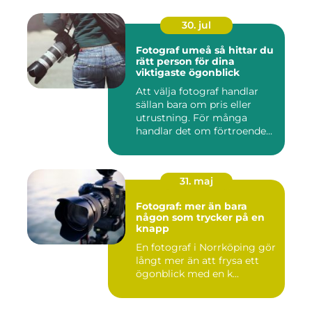
30. jul
Fotograf umeå så hittar du
rätt person för dina
viktigaste ögonblick
Att välja fotograf handlar
sällan bara om pris eller
utrustning. För många
handlar det om förtroende...
31. maj
Fotograf: mer än bara
någon som trycker på en
knapp
En fotograf i Norrköping gör
långt mer än att frysa ett
ögonblick med en k...