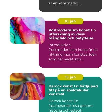
är en konstnärlig...
16. jan
Postmodernism konst: En
utforskning av dess
mångfald och betydelse
Introduktion
Postmodernism konst är en
riktning inom konstvärlden
som har väckt stor
uppmärksamhet o...
15. jan
Barock konst En fördjupad
titt på en spektakulär
konststil
Barock konst: En
fascinerande resa genom
historia och estetik