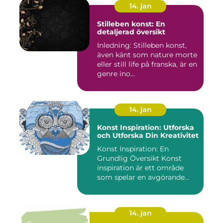
14. jan
Stilleben konst: En
detaljerad översikt
Inledning: Stilleben konst,
även känt som nature morte
eller still life på franska, är en
genre ino...
14. jan
Konst Inspiration: Utforska
och Utforska Din Kreativitet
Konst Inspiration: En
Grundlig Översikt Konst
inspiration är ett område
som spelar en avgörande
rol...
14. jan