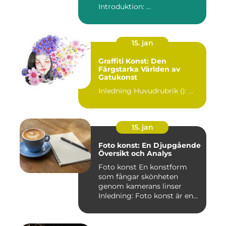
Introduktion: ...
15. jan
Graffiti Konst: Den
Färgstarka Världen av
Gatukonst
Inledning Huvudrubrik (): ...
15. jan
Foto konst: En Djupgående
Översikt och Analys
Foto konst En konstform
som fångar skönheten
genom kamerans linser
Inledning: Foto konst är en
fas...