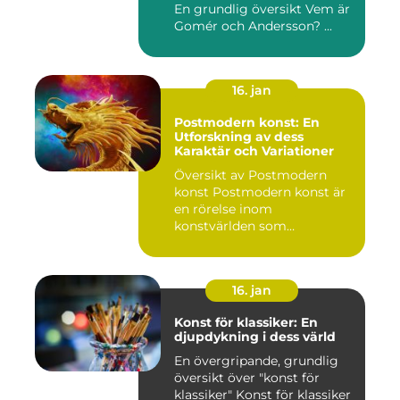
En grundlig översikt Vem är
Gomér och Andersson? ...
16. jan
Postmodern konst: En
Utforskning av dess
Karaktär och Variationer
Översikt av Postmodern
konst Postmodern konst är
en rörelse inom
konstvärlden som
markerade en förä...
16. jan
Konst för klassiker: En
djupdykning i dess värld
En övergripande, grundlig
översikt över "konst för
klassiker" Konst för klassiker