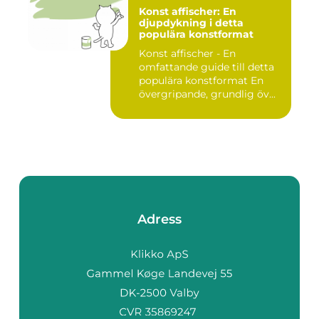
Konst affischer: En
djupdykning i detta
populära konstformat
Konst affischer - En
omfattande guide till detta
populära konstformat En
övergripande, grundlig öv...
Adress