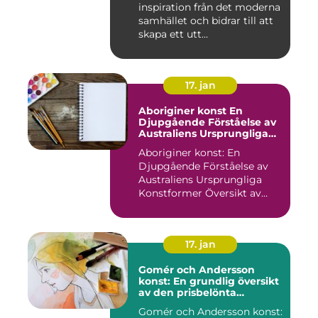
inspiration från det moderna
samhället och bidrar till att
skapa ett utt...
17. jan
Aboriginer konst En
Djupgående Förståelse av
Australiens Ursprungliga
Konstformer
Aboriginer konst: En
Djupgående Förståelse av
Australiens Ursprungliga
Konstformer Översikt av
Abo...
17. jan
Gomér och Andersson
konst: En grundlig översikt
av den prisbelönta
konstnärsduon
Gomér och Andersson konst: