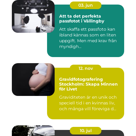
03. jun
Att ta det perfekta
passfotot i Vällingby
Att skaffa ett passfoto kan
ibland kännas som en liten
uppgift. Men med krav från
myndigh...
12. nov
Gravidfotografering
Stockholm: Skapa Minnen
för Livet
Graviditeten är en unik och
speciell tid i en kvinnas liv,
och många vill föreviga d...
10. jul