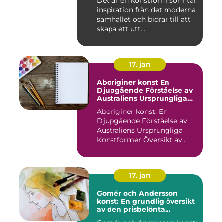
Det är en konstform som tar
decennierna
inspiration från det moderna
samhället och bidrar till att
skapa ett utt...
17. jan
Aboriginer konst En
Djupgående Förståelse av
Australiens Ursprungliga
Konstformer
Aboriginer konst: En
Djupgående Förståelse av
Australiens Ursprungliga
Konstformer Översikt av
Abo...
17. jan
Gomér och Andersson
konst: En grundlig översikt
av den prisbelönta
konstnärsduon