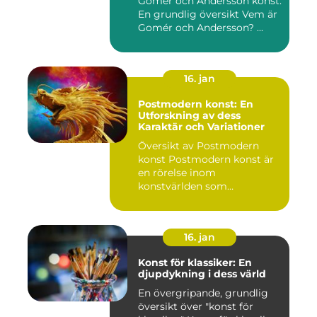
Gomér och Andersson konst:
En grundlig översikt Vem är
Gomér och Andersson? ...
16. jan
Postmodern konst: En
Utforskning av dess
Karaktär och Variationer
Översikt av Postmodern
konst Postmodern konst är
en rörelse inom
konstvärlden som
markerade en förä...
16. jan
Konst för klassiker: En
djupdykning i dess värld
En övergripande, grundlig
översikt över "konst för