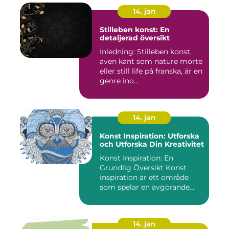
14. jan
Stilleben konst: En
detaljerad översikt
Inledning: Stilleben konst,
även känt som nature morte
eller still life på franska, är en
genre ino...
14. jan
Konst Inspiration: Utforska
och Utforska Din Kreativitet
Konst Inspiration: En
Grundlig Översikt Konst
inspiration är ett område
som spelar en avgörande
rol...
14. jan