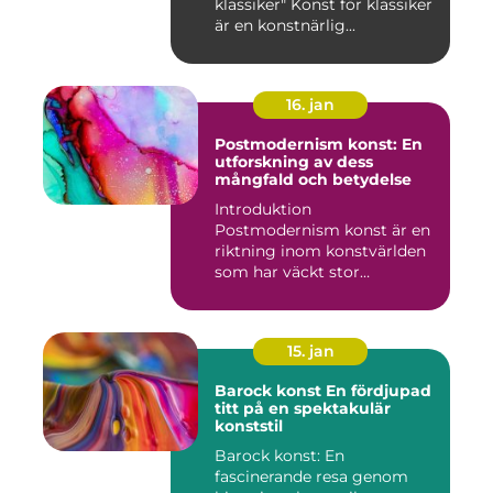
klassiker" Konst för klassiker
är en konstnärlig...
16. jan
Postmodernism konst: En
utforskning av dess
mångfald och betydelse
Introduktion
Postmodernism konst är en
riktning inom konstvärlden
som har väckt stor
uppmärksamhet o...
15. jan
Barock konst En fördjupad
titt på en spektakulär
konststil
Barock konst: En
fascinerande resa genom