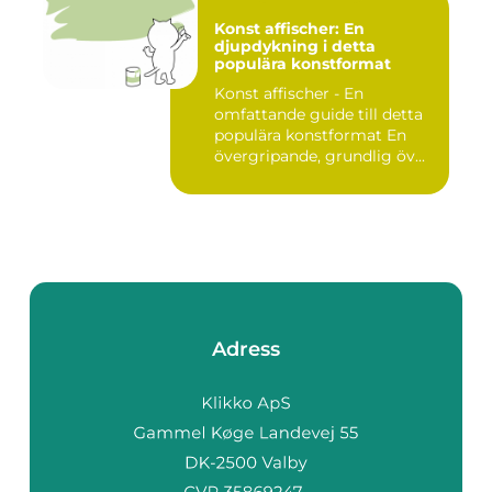
Konst affischer: En
djupdykning i detta
populära konstformat
Konst affischer - En
omfattande guide till detta
populära konstformat En
övergripande, grundlig öv...
Adress