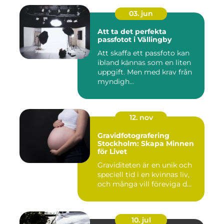
03. jun
Att ta det perfekta
passfotot i Vällingby
Att skaffa ett passfoto kan
ibland kännas som en liten
uppgift. Men med krav från
myndigh...
12. nov
Gravidfotografering
Stockholm: Skapa Minnen
för Livet
Graviditeten är en unik och
speciell tid i en kvinnas liv,
och många vill föreviga d...
10. jul