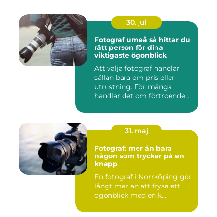
30. jul
Fotograf umeå så hittar du
rätt person för dina
viktigaste ögonblick
Att välja fotograf handlar
sällan bara om pris eller
utrustning. För många
handlar det om förtroende...
31. maj
Fotograf: mer än bara
någon som trycker på en
knapp
En fotograf i Norrköping gör
långt mer än att frysa ett
ögonblick med en k...