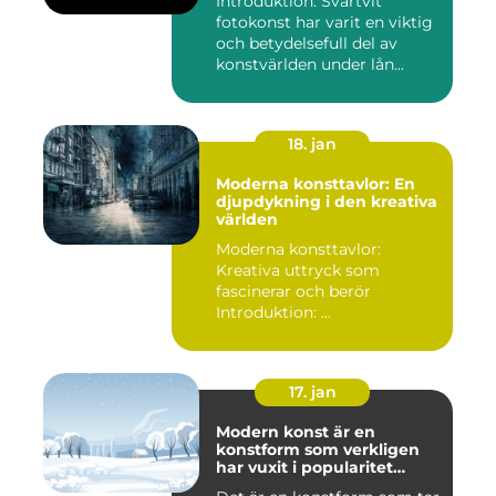
Introduktion: Svartvit
fotokonst har varit en viktig
och betydelsefull del av
konstvärlden under lån...
18. jan
Moderna konsttavlor: En
djupdykning i den kreativa
världen
Moderna konsttavlor:
Kreativa uttryck som
fascinerar och berör
Introduktion: ...
17. jan
Modern konst är en
konstform som verkligen
har vuxit i popularitet
under de senaste