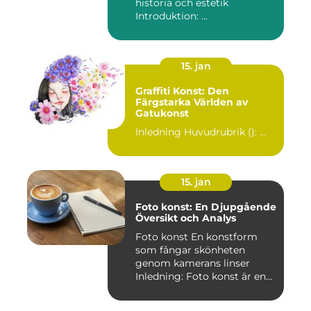
historia och estetik
Introduktion: ...
15. jan
Graffiti Konst: Den
Färgstarka Världen av
Gatukonst
Inledning Huvudrubrik (): ...
15. jan
Foto konst: En Djupgående
Översikt och Analys
Foto konst En konstform
som fångar skönheten
genom kamerans linser
Inledning: Foto konst är en
fas...