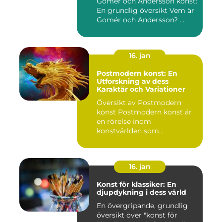
Gomér och Andersson konst:
En grundlig översikt Vem är
Gomér och Andersson? ...
16. jan
Postmodern konst: En
Utforskning av dess
Karaktär och Variationer
Översikt av Postmodern
konst Postmodern konst är
en rörelse inom
konstvärlden som
markerade en förä...
16. jan
Konst för klassiker: En
djupdykning i dess värld
En övergripande, grundlig
översikt över "konst för