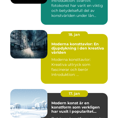
Introduktion: Svartvit
fotokonst har varit en viktig
och betydelsefull del av
konstvärlden under lån...
18. jan
Moderna konsttavlor: En
djupdykning i den kreativa
världen
Moderna konsttavlor:
Kreativa uttryck som
fascinerar och berör
Introduktion: ...
17. jan
Modern konst är en
konstform som verkligen
har vuxit i popularitet
under de senaste