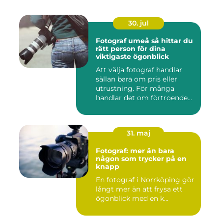
30. jul
Fotograf umeå så hittar du
rätt person för dina
viktigaste ögonblick
Att välja fotograf handlar
sällan bara om pris eller
utrustning. För många
handlar det om förtroende...
31. maj
Fotograf: mer än bara
någon som trycker på en
knapp
En fotograf i Norrköping gör
långt mer än att frysa ett
ögonblick med en k...