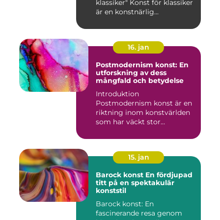
klassiker" Konst för klassiker
är en konstnärlig...
16. jan
Postmodernism konst: En
utforskning av dess
mångfald och betydelse
Introduktion
Postmodernism konst är en
riktning inom konstvärlden
som har väckt stor
uppmärksamhet o...
15. jan
Barock konst En fördjupad
titt på en spektakulär
konststil
Barock konst: En
fascinerande resa genom