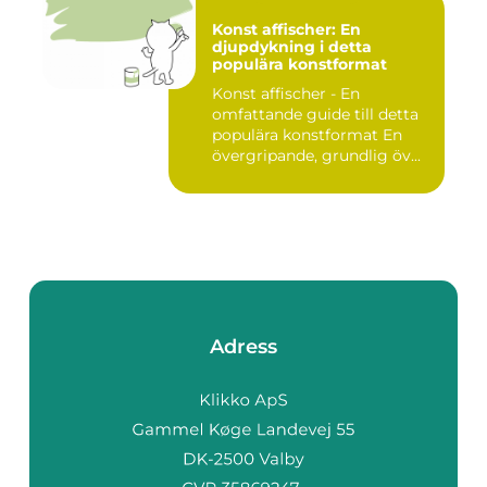
Konst affischer: En
djupdykning i detta
populära konstformat
Konst affischer - En
omfattande guide till detta
populära konstformat En
övergripande, grundlig öv...
Adress