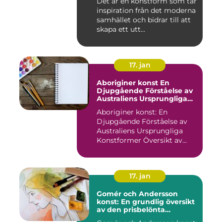
Det är en konstform som tar
decennierna
inspiration från det moderna
samhället och bidrar till att
skapa ett utt...
17. jan
Aboriginer konst En
Djupgående Förståelse av
Australiens Ursprungliga
Konstformer
Aboriginer konst: En
Djupgående Förståelse av
Australiens Ursprungliga
Konstformer Översikt av
Abo...
17. jan
Gomér och Andersson
konst: En grundlig översikt
av den prisbelönta
konstnärsduon