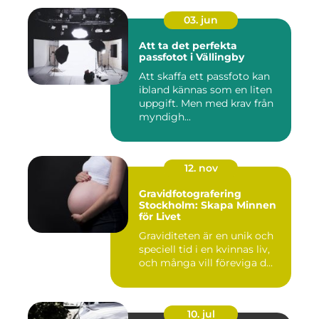
03. jun
Att ta det perfekta
passfotot i Vällingby
Att skaffa ett passfoto kan
ibland kännas som en liten
uppgift. Men med krav från
myndigh...
12. nov
Gravidfotografering
Stockholm: Skapa Minnen
för Livet
Graviditeten är en unik och
speciell tid i en kvinnas liv,
och många vill föreviga d...
10. jul