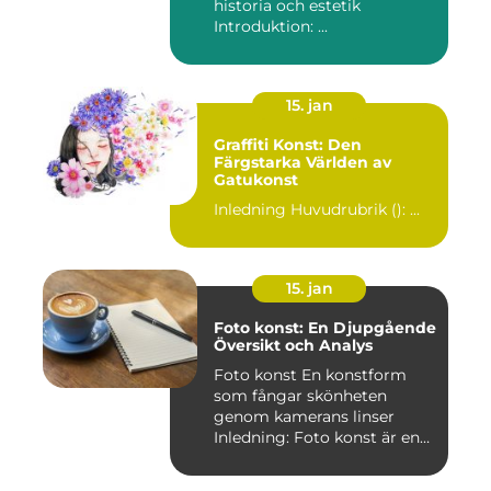
historia och estetik
Introduktion: ...
15. jan
Graffiti Konst: Den
Färgstarka Världen av
Gatukonst
Inledning Huvudrubrik (): ...
15. jan
Foto konst: En Djupgående
Översikt och Analys
Foto konst En konstform
som fångar skönheten
genom kamerans linser
Inledning: Foto konst är en
fas...