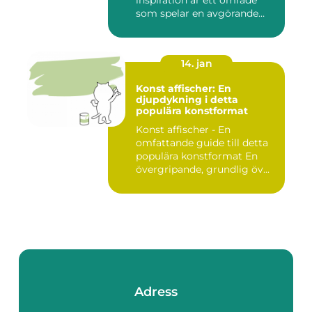
inspiration är ett område
som spelar en avgörande
rol...
14. jan
Konst affischer: En
djupdykning i detta
populära konstformat
Konst affischer - En
omfattande guide till detta
populära konstformat En
övergripande, grundlig öv...
Adress