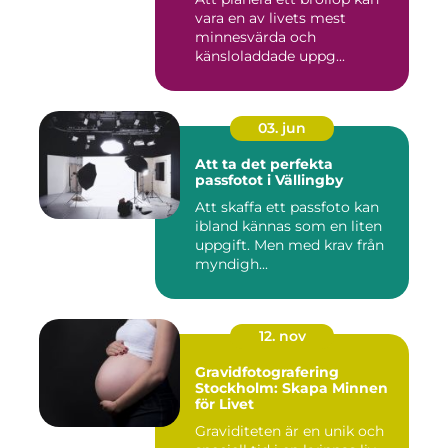
vara en av livets mest
minnesvärda och
känsloladdade uppg...
03. jun
Att ta det perfekta
passfotot i Vällingby
Att skaffa ett passfoto kan
ibland kännas som en liten
uppgift. Men med krav från
myndigh...
12. nov
Gravidfotografering
Stockholm: Skapa Minnen
för Livet
Graviditeten är en unik och