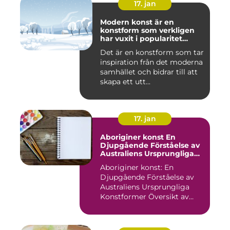
17. jan
Modern konst är en
konstform som verkligen
har vuxit i popularitet
under de senaste
Det är en konstform som tar
decennierna
inspiration från det moderna
samhället och bidrar till att
skapa ett utt...
17. jan
Aboriginer konst En
Djupgående Förståelse av
Australiens Ursprungliga
Konstformer
Aboriginer konst: En
Djupgående Förståelse av
Australiens Ursprungliga
Konstformer Översikt av
Abo...