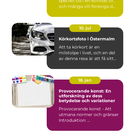
speciell tid i en kvinnas liv,
och många vill föreviga d...
10. jul
Körkortsfoto i Östermalm
Att ta körkort är en
milstolpe i livet, och en del
av denna resa är att få sitt...
18. jan
Provocerande konst: En
utforskning av dess
betydelse och variationer
Provocerande konst - Att
utmana normer och gränser
Introduktion: ...