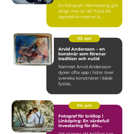
En fotograf i Norrköping gör
långt mer än att frysa ett
ögonblick med en k...
03. apr
Arvid Andersson – en
konstnär som förenar
tradition och nutid
Namnet Arvid Andersson
dyker ofta upp i listor över
svenska konstnärer i både
fysisk...
04. jun
Fotograf för bröllop i
Linköping: En värdefull
investering för din
drömdag
Att planera ett bröllop kan