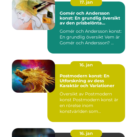
17. jan
Gomér och Andersson
konst: En grundlig översikt
av den prisbelönta
konstnärsduon
Gomér och Andersson konst:
En grundlig översikt Vem är
Gomér och Andersson? ...
16. jan
Postmodern konst: En
Utforskning av dess
Karaktär och Variationer
Översikt av Postmodern
konst Postmodern konst är
en rörelse inom
konstvärlden som
markerade en förä...
16. jan