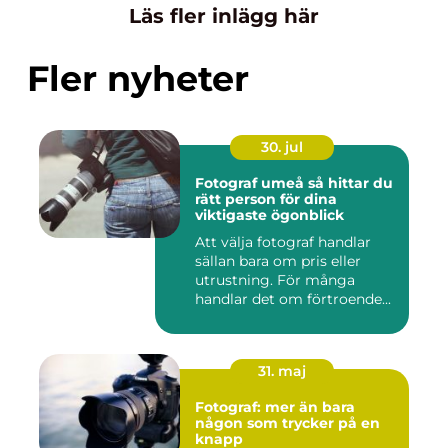
Läs fler inlägg här
Fler nyheter
30. jul
Fotograf umeå så hittar du
rätt person för dina
viktigaste ögonblick
Att välja fotograf handlar
sällan bara om pris eller
utrustning. För många
handlar det om förtroende...
31. maj
Fotograf: mer än bara
någon som trycker på en
knapp