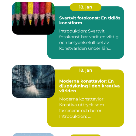
18. jan
Svartvit fotokonst: En tidlös
konstform
Introduktion: Svartvit
fotokonst har varit en viktig
och betydelsefull del av
konstvärlden under lån...
18. jan
Moderna konsttavlor: En
djupdykning i den kreativa
världen
Moderna konsttavlor:
Kreativa uttryck som
fascinerar och berör
Introduktion: ...