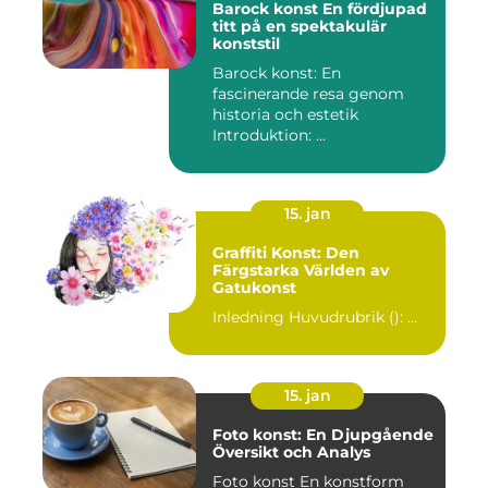
Barock konst En fördjupad
titt på en spektakulär
konststil
Barock konst: En
fascinerande resa genom
historia och estetik
Introduktion: ...
15. jan
Graffiti Konst: Den
Färgstarka Världen av
Gatukonst
Inledning Huvudrubrik (): ...
15. jan
Foto konst: En Djupgående
Översikt och Analys
Foto konst En konstform