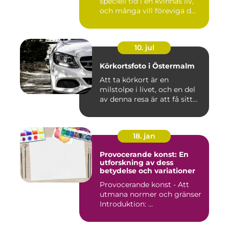
speciell tid i en kvinnas liv,
och många vill föreviga d...
10. jul
Körkortsfoto i Östermalm
Att ta körkort är en
milstolpe i livet, och en del
av denna resa är att få sitt...
18. jan
Provocerande konst: En
utforskning av dess
betydelse och variationer
Provocerande konst - Att
utmana normer och gränser
Introduktion: ...