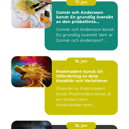
17. jan
Gomér och Andersson
konst: En grundlig översikt
av den prisbelönta
konstnärsduon
Gomér och Andersson konst:
En grundlig översikt Vem är
Gomér och Andersson? ...
16. jan
Postmodern konst: En
Utforskning av dess
Karaktär och Variationer
Översikt av Postmodern
konst Postmodern konst är
en rörelse inom
konstvärlden som
markerade en förä...
16. jan