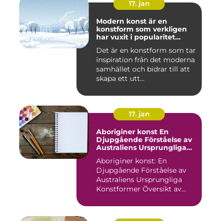
17. jan
Modern konst är en
konstform som verkligen
har vuxit i popularitet
under de senaste
Det är en konstform som tar
decennierna
inspiration från det moderna
samhället och bidrar till att
skapa ett utt...
17. jan
Aboriginer konst En
Djupgående Förståelse av
Australiens Ursprungliga
Konstformer
Aboriginer konst: En
Djupgående Förståelse av
Australiens Ursprungliga
Konstformer Översikt av
Abo...