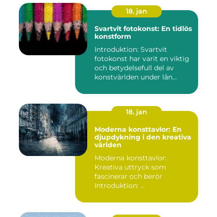
18. jan
Svartvit fotokonst: En tidlös
konstform
Introduktion: Svartvit
fotokonst har varit en viktig
och betydelsefull del av
konstvärlden under lån...
18. jan
Moderna konsttavlor: En
djupdykning i den kreativa
världen
Moderna konsttavlor:
Kreativa uttryck som
fascinerar och berör
Introduktion: ...