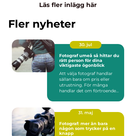
Läs fler inlägg här
Fler nyheter
30. jul
Fotograf umeå så hittar du
rätt person för dina
viktigaste ögonblick
Att välja fotograf handlar
sällan bara om pris eller
utrustning. För många
handlar det om förtroende...
31. maj
Fotograf: mer än bara
någon som trycker på en
knapp