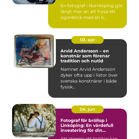
En fotograf i Norrköping gör
långt mer än att frysa ett
ögonblick med en k...
03. apr
Arvid Andersson – en
konstnär som förenar
tradition och nutid
Namnet Arvid Andersson
dyker ofta upp i listor över
svenska konstnärer i både
fysisk...
04. jun
Fotograf för bröllop i
Linköping: En värdefull
investering för din
drömdag
Att planera ett bröllop kan