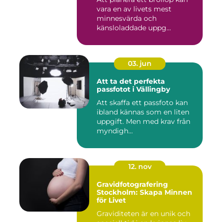
vara en av livets mest
minnesvärda och
känsloladdade uppg...
03. jun
Att ta det perfekta
passfotot i Vällingby
Att skaffa ett passfoto kan
ibland kännas som en liten
uppgift. Men med krav från
myndigh...
12. nov
Gravidfotografering
Stockholm: Skapa Minnen
för Livet
Graviditeten är en unik och