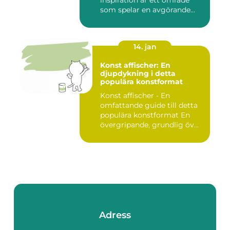
inspiration är ett område
som spelar en avgörande
rol...
14. jan
Konst affischer: En
djupdykning i detta
populära konstformat
Konst affischer - En
omfattande guide till detta
populära konstformat En
övergripande, grundlig öv...
Adress