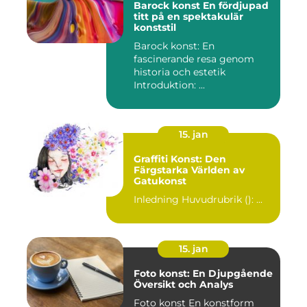
Barock konst En fördjupad
titt på en spektakulär
konststil
Barock konst: En
fascinerande resa genom
historia och estetik
Introduktion: ...
15. jan
Graffiti Konst: Den
Färgstarka Världen av
Gatukonst
Inledning Huvudrubrik (): ...
15. jan
Foto konst: En Djupgående
Översikt och Analys
Foto konst En konstform