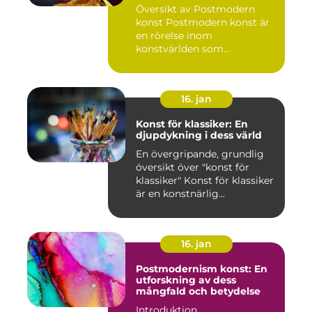
Översikt av Postmodern
konst Postmodern konst är
en rörelse inom
konstvärlden som
markerade en förä...
16. jan
Konst för klassiker: En
djupdykning i dess värld
En övergripande, grundlig
översikt över "konst för
klassiker" Konst för klassiker
är en konstnärlig...
16. jan
Postmodernism konst: En
utforskning av dess
mångfald och betydelse
Introduktion