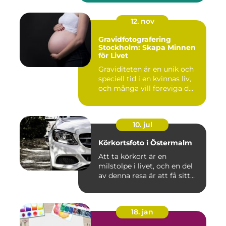
12. nov
Gravidfotografering
Stockholm: Skapa Minnen
för Livet
Graviditeten är en unik och
speciell tid i en kvinnas liv,
och många vill föreviga d...
10. jul
Körkortsfoto i Östermalm
Att ta körkort är en
milstolpe i livet, och en del
av denna resa är att få sitt...
18. jan