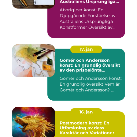
Australiens Ursprungliga
Konstformer
Aboriginer konst: En
Djupgående Förståelse av
Australiens Ursprungliga
Konstformer Översikt av
Abo...
17. jan
Gomér och Andersson
konst: En grundlig översikt
av den prisbelönta
konstnärsduon
Gomér och Andersson konst:
En grundlig översikt Vem är
Gomér och Andersson? ...
16. jan
Postmodern konst: En
Utforskning av dess
Karaktär och Variationer