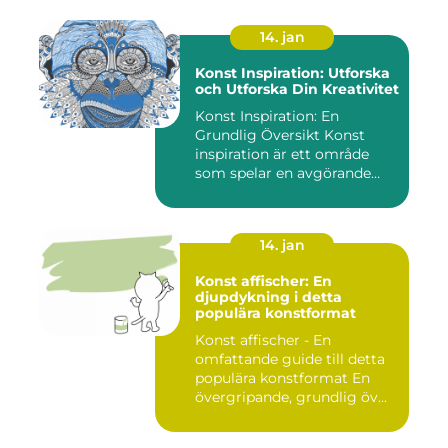
14. jan
Konst Inspiration: Utforska
och Utforska Din Kreativitet
Konst Inspiration: En
Grundlig Översikt Konst
inspiration är ett område
som spelar en avgörande
rol...
14. jan
Konst affischer: En
djupdykning i detta
populära konstformat
Konst affischer - En
omfattande guide till detta
populära konstformat En
övergripande, grundlig öv...