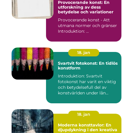
Provocerande konst: En
utforskning av dess
betydelse och variationer
Provocerande konst - Att
utmana normer och gränser
Introduktion: ...
18. jan
Svartvit fotokonst: En tidlös
konstform
Introduktion: Svartvit
fotokonst har varit en viktig
och betydelsefull del av
konstvärlden under lån...
18. jan
Moderna konsttavlor: En
djupdykning i den kreativa