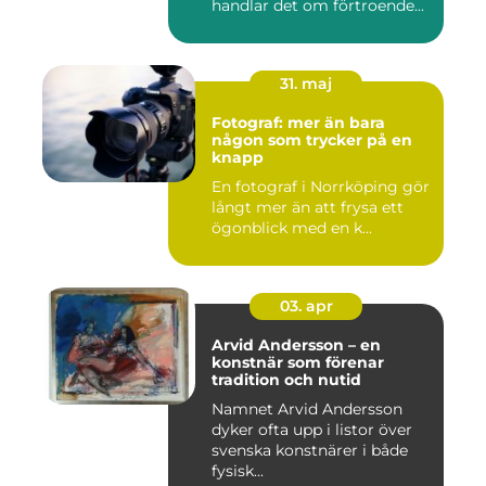
handlar det om förtroende...
31. maj
Fotograf: mer än bara
någon som trycker på en
knapp
En fotograf i Norrköping gör
långt mer än att frysa ett
ögonblick med en k...
03. apr
Arvid Andersson – en
konstnär som förenar
tradition och nutid
Namnet Arvid Andersson
dyker ofta upp i listor över
svenska konstnärer i både
fysisk...