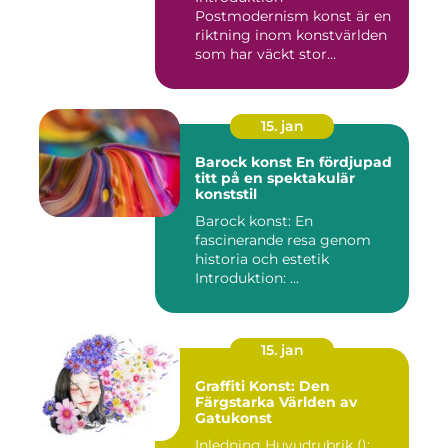
Postmodernism konst är en
riktning inom konstvärlden
som har väckt stor
uppmärksamhet o...
15. jan
Barock konst En fördjupad
titt på en spektakulär
konststil
Barock konst: En
fascinerande resa genom
historia och estetik
Introduktion: ...
15. jan
Graffiti Konst: Den
Färgstarka Världen av
Gatukonst
Inledning Huvudrubrik (): ...