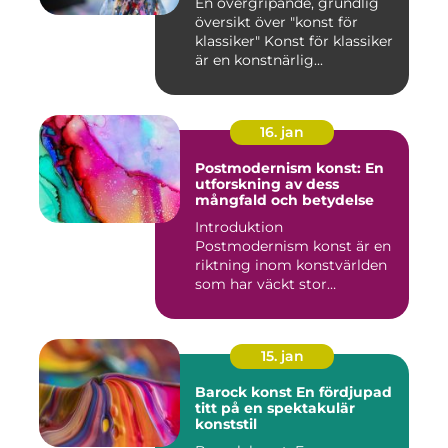
En övergripande, grundlig
översikt över "konst för
klassiker" Konst för klassiker
är en konstnärlig...
16. jan
Postmodernism konst: En
utforskning av dess
mångfald och betydelse
Introduktion
Postmodernism konst är en
riktning inom konstvärlden
som har väckt stor
uppmärksamhet o...
15. jan
Barock konst En fördjupad
titt på en spektakulär
konststil