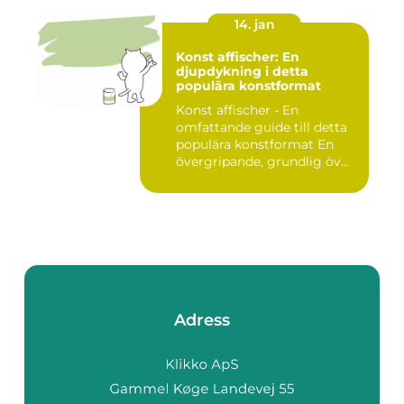
14. jan
Konst affischer: En
djupdykning i detta
populära konstformat
Konst affischer - En
omfattande guide till detta
populära konstformat En
övergripande, grundlig öv...
Adress