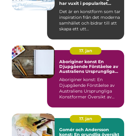
har vuxit i popularitet
under de senaste
Det är en konstform som tar
decennierna
inspiration från det moderna
samhället och bidrar till att
skapa ett utt...
17. jan
Aboriginer konst En
Djupgående Förståelse av
Australiens Ursprungliga
Konstformer
Aboriginer konst: En
Djupgående Förståelse av
Australiens Ursprungliga
Konstformer Översikt av
Abo...
17. jan
Gomér och Andersson
konst: En grundlig översikt