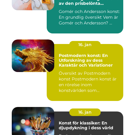
av den prisbelönta
konstnärsduon
Gomér och Andersson konst:
En grundlig översikt Vem är
Gomér och Andersson? ...
16. jan
Postmodern konst: En
Utforskning av dess
Karaktär och Variationer
Översikt av Postmodern
konst Postmodern konst är
en rörelse inom
konstvärlden som
markerade en förä...
16. jan
Konst för klassiker: En
djupdykning i dess värld