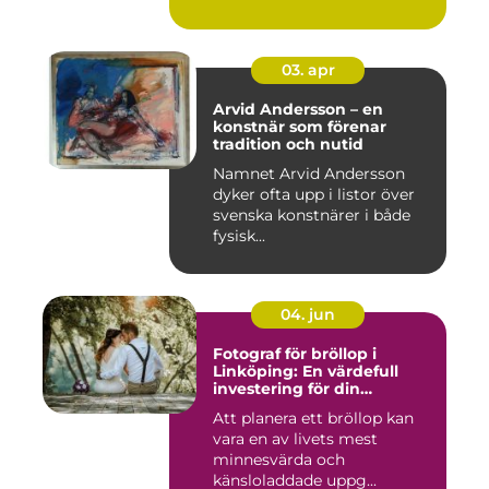
03. apr
Arvid Andersson – en
konstnär som förenar
tradition och nutid
Namnet Arvid Andersson
dyker ofta upp i listor över
svenska konstnärer i både
fysisk...
04. jun
Fotograf för bröllop i
Linköping: En värdefull
investering för din
drömdag
Att planera ett bröllop kan
vara en av livets mest
minnesvärda och
känsloladdade uppg...