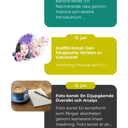
Barock konst: En
fascinerande resa genom
historia och estetik
Introduktion: ...
15. jan
Graffiti Konst: Den
Färgstarka Världen av
Gatukonst
Inledning Huvudrubrik (): ...
15. jan
Foto konst: En Djupgående
Översikt och Analys
Foto konst En konstform
som fångar skönheten
genom kamerans linser
Inledning: Foto konst är en