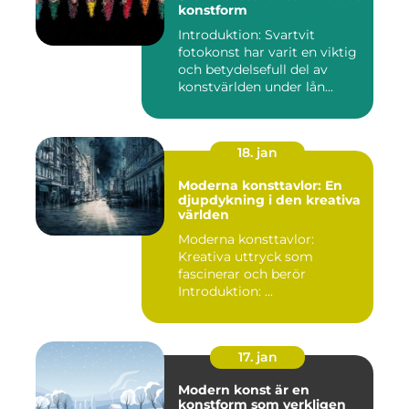
konstform
Introduktion: Svartvit
fotokonst har varit en viktig
och betydelsefull del av
konstvärlden under lån...
18. jan
Moderna konsttavlor: En
djupdykning i den kreativa
världen
Moderna konsttavlor:
Kreativa uttryck som
fascinerar och berör
Introduktion: ...
17. jan
Modern konst är en
konstform som verkligen