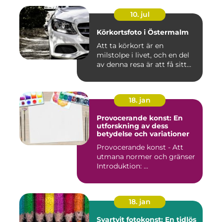
10. jul
Körkortsfoto i Östermalm
Att ta körkort är en
milstolpe i livet, och en del
av denna resa är att få sitt...
18. jan
Provocerande konst: En
utforskning av dess
betydelse och variationer
Provocerande konst - Att
utmana normer och gränser
Introduktion: ...
18. jan
Svartvit fotokonst: En tidlös